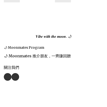
𝑽𝒊𝒃𝒆 𝒘𝒊𝒕𝒉 𝒕𝒉𝒆 𝒎𝒐𝒐𝒏. 🌙
🌙 Moonmates Program
🌙 Moonmates 推介朋友，一齊賺回贈
關注我們