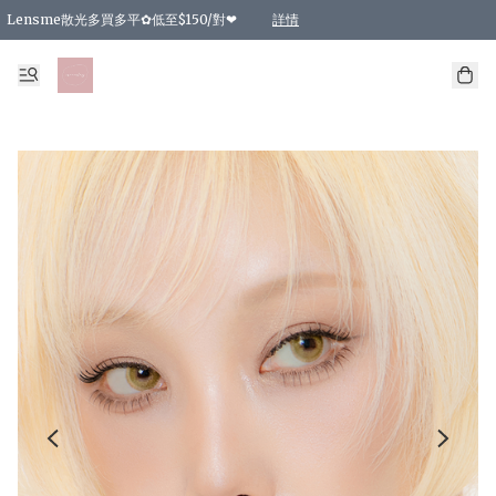
Lensme散光多買多平✿低至$150/對❤
詳情
台灣Karacon⁩✧日拋 特價清貨❁⃘
日本韓國多款日/月拋現貨☼ 特價❤︎數量有限 售完即止
🇰🇷韓國多款月拋現貨 特價兩對$99✿數量有限 售完即止♫
精選商品，任選買2件或以上9 折；買4件或以上85 折；買6件或以上8 折
精選商品，任選買2件HKD 140.00；買4件HKD 260.00
精選商品，任選買2件HKD 190.00；買4件HKD 360.00
精選商品，任選買2件HKD 110.00；買4件HKD 180.00
精選商品，任選買2件HKD 170.00；買4件HKD 320.00
精選商品，任選買2件或以上減HKD 148.00
精選商品，任選買2件或以上減HKD 148.00
精選商品，任選買2件或以上95 折；買4件或以上9 折；買6件或以上85 折；買8件
精選商品，任選買12件或以上87 折
精選商品，任選買2件或以上減HKD 16.00；買4件或以上減HKD 32.00；買6件或以
精選商品，任選買2件或以上95 折；買4件或以上9 折；買8件或以上85 折；買12件
購物滿 HKD 800.00即享免運費優惠！（適用於 特定的送貨方式 )
詳情
詳情
詳情
詳情
詳情
詳情
詳情
詳情
詳情
詳情
詳情