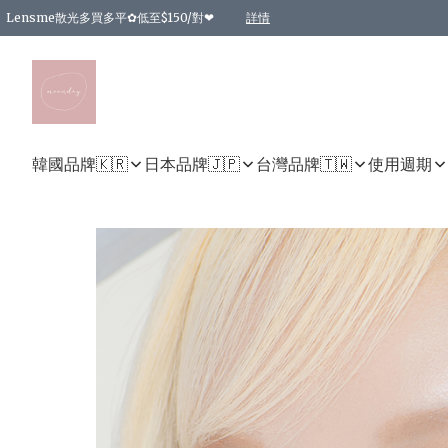
Lensme散光多買多平✿低至$150/對❤
詳情
台灣Karacon⁩✧日拋 特價清貨❁⃘
日本韓國多款日/月拋現貨☼ 特價❤︎數量有限 售完即止
🇰🇷韓國多款月拋現貨 特價兩對$99✿數量有限 售完即止♫
精選商品，任選買2件或以上9 折；買4件或以上85 折；買6件或以上8 折
精選商品，任選買2件HKD 140.00；買4件HKD 260.00
精選商品，任選買2件HKD 190.00；買4件HKD 360.00
精選商品，任選買2件HKD 110.00；買4件HKD 180.00
精選商品，任選買2件HKD 170.00；買4件HKD 320.00
精選商品，任選買2件或以上減HKD 148.00
精選商品，任選買2件或以上減HKD 148.00
精選商品，任選買2件或以上95 折；買4件或以上9 折；買6件或以上85 折；買8件
精選商品，任選買12件或以上87 折
精選商品，任選買2件或以上減HKD 16.00；買4件或以上減HKD 32.00；買6件或以
精選商品，任選買2件或以上95 折；買4件或以上9 折；買8件或以上85 折；買12件
購物滿 HKD 800.00即享免運費優惠！（適用於 特定的送貨方式 )
詳情
詳情
詳情
詳情
詳情
詳情
詳情
詳情
詳情
詳情
詳情
韓國品牌🇰🇷
日本品牌🇯🇵
台灣品牌🇹🇼
使用週期