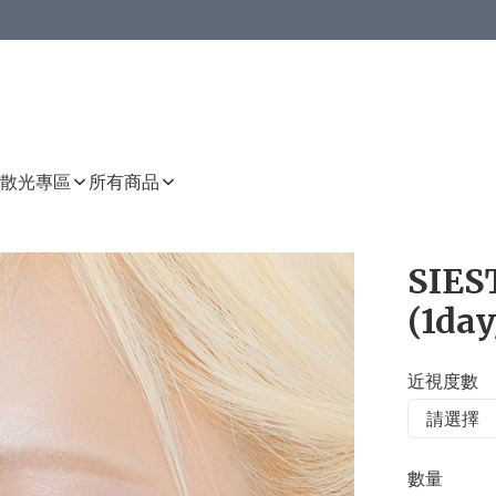
或以上8 折
上減HKD 48.00；買8件或以上減HKD 64.00；買10件或以上減HKD 80.00
或以上8 折
詳情
詳情
散光專區
所有商品
SIES
(1day
近視度數
數量