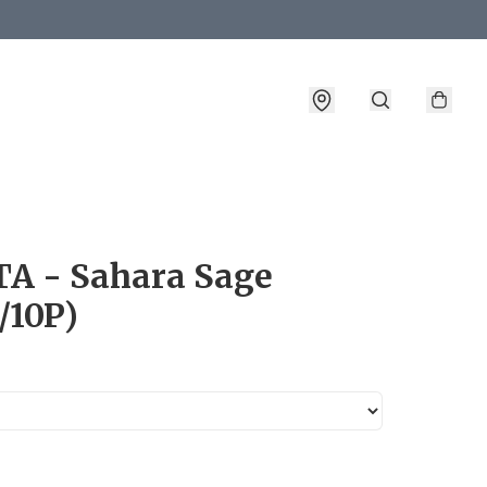
詳情
TA - Sahara Sage
/10P)