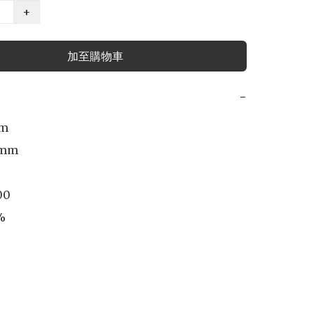
+
加至購物車
−
m

mm

00


