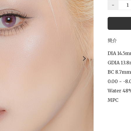
−
簡介
DIA 14.5m
GDIA 13.8
BC 8.7mm

0.00 ~ -8.
Water 48%
MPC