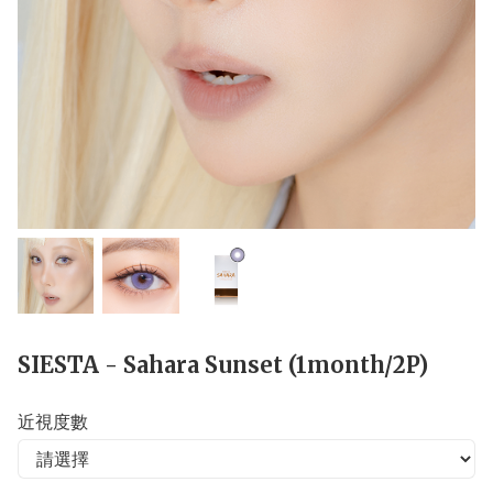
SIESTA - Sahara Sunset (1month/2P)
近視度數