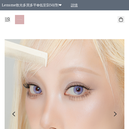
Lensme散光多買多平✿低至$150/對❤
詳情
台灣Karacon⁩✧日拋 特價清貨❁⃘
日本韓國多款日/月拋現貨☼ 特價❤︎數量有限 售完即止
🇰🇷韓國多款月拋現貨 特價兩對$99✿數量有限 售完即止♫
精選商品，任選買2件或以上9 折；買4件或以上85 折；買6件或以上8 折
精選商品，任選買2件HKD 140.00；買4件HKD 260.00
精選商品，任選買2件HKD 190.00；買4件HKD 360.00
精選商品，任選買2件HKD 110.00；買4件HKD 180.00
精選商品，任選買2件HKD 170.00；買4件HKD 320.00
精選商品，任選買2件或以上減HKD 148.00
精選商品，任選買2件或以上減HKD 148.00
精選商品，任選買2件或以上95 折；買4件或以上9 折；買6件或以上85 折；買8件
精選商品，任選買12件或以上87 折
精選商品，任選買2件或以上減HKD 16.00；買4件或以上減HKD 32.00；買6件或以
精選商品，任選買2件或以上95 折；買4件或以上9 折；買8件或以上85 折；買12件
購物滿 HKD 800.00即享免運費優惠！（適用於 特定的送貨方式 )
詳情
詳情
詳情
詳情
詳情
詳情
詳情
詳情
詳情
詳情
詳情