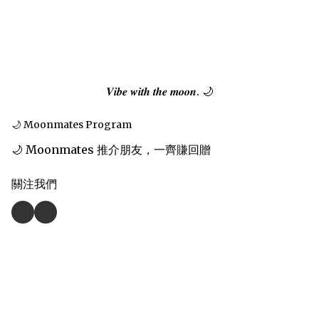
𝑽𝒊𝒃𝒆 𝒘𝒊𝒕𝒉 𝒕𝒉𝒆 𝒎𝒐𝒐𝒏. 🌙
🌙 Moonmates Program
🌙 Moonmates 推介朋友，一齊賺回贈
關注我們