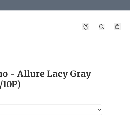
詳情
o - Allure Lacy Gray
/10P)