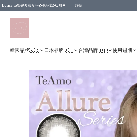
Lensme散光多買多平✿低至$150/對❤
詳情
台灣Karacon⁩✧日拋 特價清貨❁⃘
日本韓國多款日/月拋現貨☼ 特價❤︎數量有限 售完即止
🇰🇷韓國多款月拋現貨 特價兩對$99✿數量有限 售完即止♫
精選商品，任選買2件或以上9 折；買4件或以上85 折；買6件或以上8 折
精選商品，任選買2件HKD 140.00；買4件HKD 260.00
精選商品，任選買2件HKD 190.00；買4件HKD 360.00
精選商品，任選買2件HKD 110.00；買4件HKD 180.00
精選商品，任選買2件HKD 170.00；買4件HKD 320.00
精選商品，任選買2件或以上減HKD 148.00
精選商品，任選買2件或以上減HKD 148.00
精選商品，任選買2件或以上95 折；買4件或以上9 折；買6件或以上85 折；買8件
精選商品，任選買12件或以上87 折
精選商品，任選買2件或以上減HKD 16.00；買4件或以上減HKD 32.00；買6件或以
精選商品，任選買2件或以上95 折；買4件或以上9 折；買8件或以上85 折；買12件
購物滿 HKD 800.00即享免運費優惠！（適用於 特定的送貨方式 )
詳情
詳情
詳情
詳情
詳情
詳情
詳情
詳情
詳情
詳情
詳情
韓國品牌🇰🇷
日本品牌🇯🇵
台灣品牌🇹🇼
使用週期