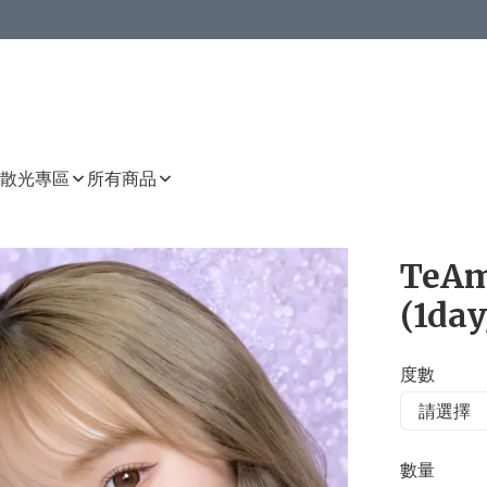
或以上8 折
上減HKD 48.00；買8件或以上減HKD 64.00；買10件或以上減HKD 80.00
或以上8 折
詳情
詳情
散光專區
所有商品
TeAm
(1day
度數
數量