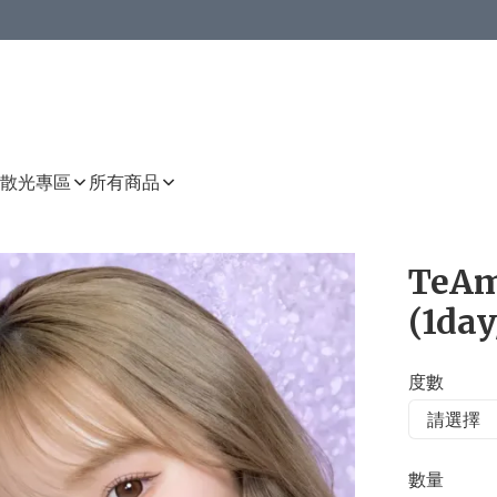
或以上8 折
上減HKD 48.00；買8件或以上減HKD 64.00；買10件或以上減HKD 80.00
或以上8 折
詳情
詳情
散光專區
所有商品
TeAmo
(1day
度數
數量