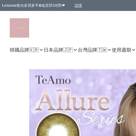
Lensme散光多買多平✿低至$150/對❤
詳情
台灣Karacon⁩✧日拋 特價清貨❁⃘
日本韓國多款日/月拋現貨☼ 特價❤︎數量有限 售完即止
🇰🇷韓國多款月拋現貨 特價兩對$99✿數量有限 售完即止♫
精選商品，任選買2件或以上9 折；買4件或以上85 折；買6件或以上8 折
精選商品，任選買2件HKD 140.00；買4件HKD 260.00
精選商品，任選買2件HKD 190.00；買4件HKD 360.00
精選商品，任選買2件HKD 110.00；買4件HKD 180.00
精選商品，任選買2件HKD 170.00；買4件HKD 320.00
精選商品，任選買2件或以上減HKD 148.00
精選商品，任選買2件或以上減HKD 148.00
精選商品，任選買2件或以上95 折；買4件或以上9 折；買6件或以上85 折；買8件
精選商品，任選買12件或以上87 折
精選商品，任選買2件或以上減HKD 16.00；買4件或以上減HKD 32.00；買6件或以
精選商品，任選買2件或以上95 折；買4件或以上9 折；買8件或以上85 折；買12件
購物滿 HKD 800.00即享免運費優惠！（適用於 特定的送貨方式 )
詳情
詳情
詳情
詳情
詳情
詳情
詳情
詳情
詳情
詳情
詳情
韓國品牌🇰🇷
日本品牌🇯🇵
台灣品牌🇹🇼
使用週期