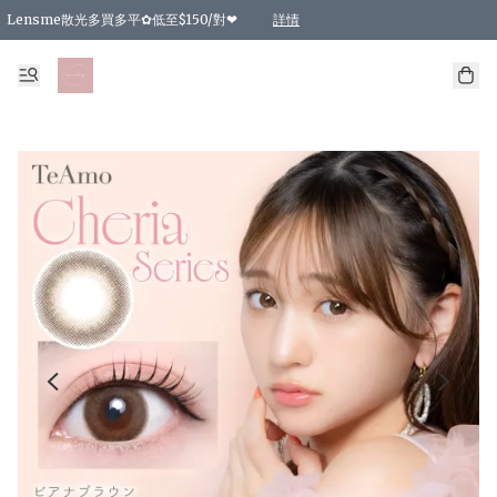
Lensme散光多買多平✿低至$150/對❤
詳情
台灣Karacon⁩✧日拋 特價清貨❁⃘
日本韓國多款日/月拋現貨☼ 特價❤︎數量有限 售完即止
🇰🇷韓國多款月拋現貨 特價兩對$99✿數量有限 售完即止♫
精選商品，任選買2件或以上9 折；買4件或以上85 折；買6件或以上8 折
精選商品，任選買2件HKD 140.00；買4件HKD 260.00
精選商品，任選買2件HKD 190.00；買4件HKD 360.00
精選商品，任選買2件HKD 110.00；買4件HKD 180.00
精選商品，任選買2件HKD 170.00；買4件HKD 320.00
精選商品，任選買2件或以上減HKD 148.00
精選商品，任選買2件或以上減HKD 148.00
精選商品，任選買2件或以上95 折；買4件或以上9 折；買6件或以上85 折；買8件
精選商品，任選買12件或以上87 折
精選商品，任選買2件或以上減HKD 16.00；買4件或以上減HKD 32.00；買6件或以
精選商品，任選買2件或以上95 折；買4件或以上9 折；買8件或以上85 折；買12件
購物滿 HKD 800.00即享免運費優惠！（適用於 特定的送貨方式 )
詳情
詳情
詳情
詳情
詳情
詳情
詳情
詳情
詳情
詳情
詳情