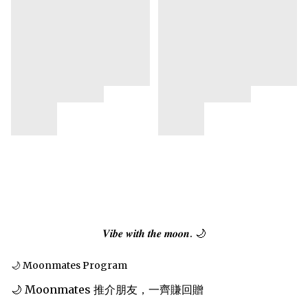
𝑽𝒊𝒃𝒆 𝒘𝒊𝒕𝒉 𝒕𝒉𝒆 𝒎𝒐𝒐𝒏. 🌙
🌙 Moonmates Program
🌙 Moonmates 推介朋友，一齊賺回贈