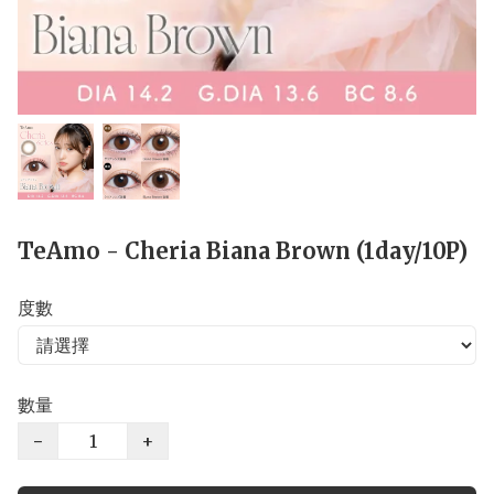
TeAmo - Cheria Biana Brown (1day/10P)
度數
數量
−
+