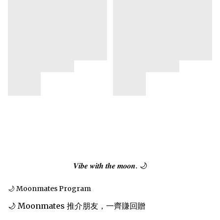
𝑽𝒊𝒃𝒆 𝒘𝒊𝒕𝒉 𝒕𝒉𝒆 𝒎𝒐𝒐𝒏. 🌙
🌙 Moonmates Program
🌙 Moonmates 推介朋友，一齊賺回贈