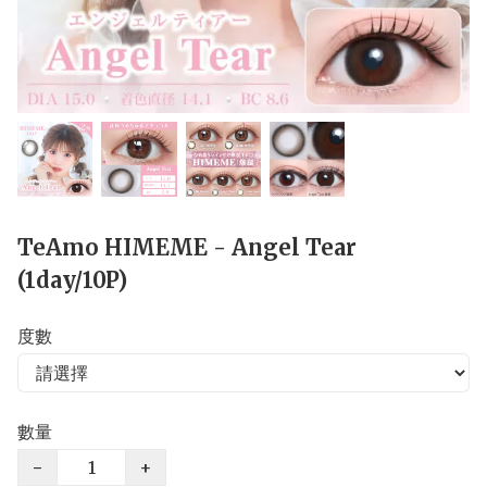
TeAmo HIMEME - Angel Tear
(1day/10P)
度數
數量
−
+