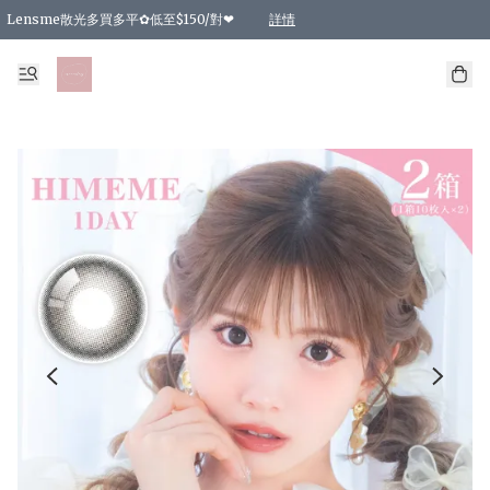
Lensme散光多買多平✿低至$150/對❤
詳情
台灣Karacon⁩✧日拋 特價清貨❁⃘
日本韓國多款日/月拋現貨☼ 特價❤︎數量有限 售完即止
🇰🇷韓國多款月拋現貨 特價兩對$99✿數量有限 售完即止♫
精選商品，任選買2件或以上9 折；買4件或以上85 折；買6件或以上8 折
精選商品，任選買2件HKD 140.00；買4件HKD 260.00
精選商品，任選買2件HKD 190.00；買4件HKD 360.00
精選商品，任選買2件HKD 110.00；買4件HKD 180.00
精選商品，任選買2件HKD 170.00；買4件HKD 320.00
精選商品，任選買2件或以上減HKD 148.00
精選商品，任選買2件或以上減HKD 148.00
精選商品，任選買2件或以上95 折；買4件或以上9 折；買6件或以上85 折；買8件
精選商品，任選買12件或以上87 折
精選商品，任選買2件或以上減HKD 16.00；買4件或以上減HKD 32.00；買6件或以
精選商品，任選買2件或以上95 折；買4件或以上9 折；買8件或以上85 折；買12件
購物滿 HKD 800.00即享免運費優惠！（適用於 特定的送貨方式 )
詳情
詳情
詳情
詳情
詳情
詳情
詳情
詳情
詳情
詳情
詳情