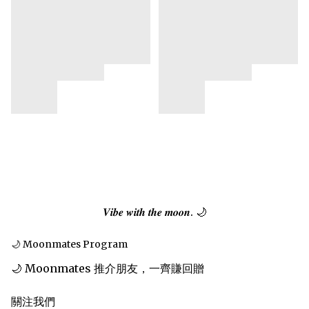
𝑽𝒊𝒃𝒆 𝒘𝒊𝒕𝒉 𝒕𝒉𝒆 𝒎𝒐𝒐𝒏. 🌙
🌙 Moonmates Program
🌙 Moonmates 推介朋友，一齊賺回贈
關注我們