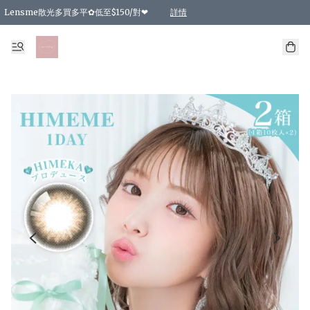
Lensme散光多買多平✿低至$150/對❤
詳情
台灣Karacon⁩✧日拋 特價清貨❁⃘
日本韓國多款日/月拋現貨☼ 特價❤︎數量有限 售完即止
🇰🇷韓國多款月拋現貨 特價兩對$99✿數量有限 售完即止♫
精選商品，任選買2件或以上9 折；買4件或以上85 折；買6件或以上8 折
精選商品，任選買2件HKD 140.00；買4件HKD 260.00
精選商品，任選買2件HKD 190.00；買4件HKD 360.00
精選商品，任選買2件HKD 110.00；買4件HKD 180.00
精選商品，任選買2件HKD 170.00；買4件HKD 320.00
精選商品，任選買2件或以上減HKD 148.00
精選商品，任選買2件或以上減HKD 148.00
精選商品，任選買2件或以上95 折；買4件或以上9 折；買6件或以上85 折；買8件
精選商品，任選買12件或以上87 折
精選商品，任選買2件或以上減HKD 16.00；買4件或以上減HKD 32.00；買6件或以
精選商品，任選買2件或以上95 折；買4件或以上9 折；買8件或以上85 折；買12件
購物滿 HKD 800.00即享免運費優惠！（適用於 特定的送貨方式 )
詳情
詳情
詳情
詳情
詳情
詳情
詳情
詳情
詳情
詳情
詳情