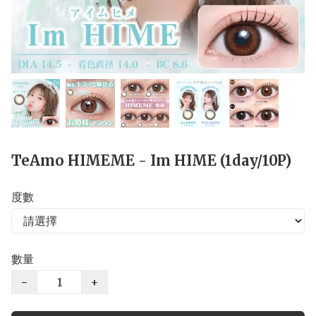
TeAmo HIMEME - Im HIME (1day/10P)
度數
數量
−
+