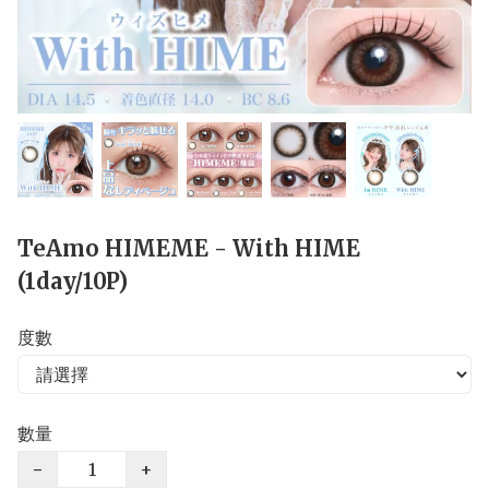
TeAmo HIMEME - With HIME
(1day/10P)
度數
數量
−
+