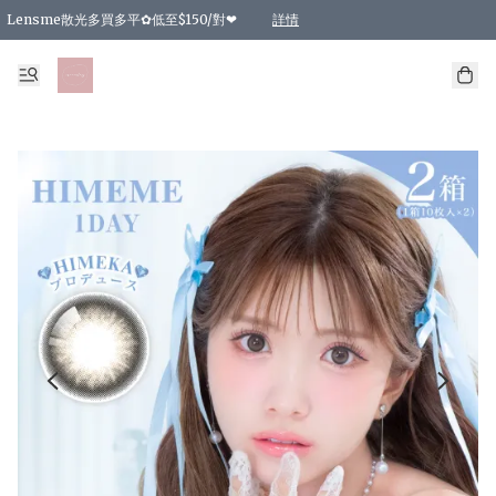
Lensme散光多買多平✿低至$150/對❤
詳情
台灣Karacon⁩✧日拋 特價清貨❁⃘
日本韓國多款日/月拋現貨☼ 特價❤︎數量有限 售完即止
🇰🇷韓國多款月拋現貨 特價兩對$99✿數量有限 售完即止♫
精選商品，任選買2件或以上9 折；買4件或以上85 折；買6件或以上8 折
精選商品，任選買2件HKD 140.00；買4件HKD 260.00
精選商品，任選買2件HKD 190.00；買4件HKD 360.00
精選商品，任選買2件HKD 110.00；買4件HKD 180.00
精選商品，任選買2件HKD 170.00；買4件HKD 320.00
精選商品，任選買2件或以上減HKD 148.00
精選商品，任選買2件或以上減HKD 148.00
精選商品，任選買2件或以上95 折；買4件或以上9 折；買6件或以上85 折；買8件
精選商品，任選買12件或以上87 折
精選商品，任選買2件或以上減HKD 16.00；買4件或以上減HKD 32.00；買6件或以
精選商品，任選買2件或以上95 折；買4件或以上9 折；買8件或以上85 折；買12件
購物滿 HKD 800.00即享免運費優惠！（適用於 特定的送貨方式 )
詳情
詳情
詳情
詳情
詳情
詳情
詳情
詳情
詳情
詳情
詳情