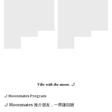
𝑽𝒊𝒃𝒆 𝒘𝒊𝒕𝒉 𝒕𝒉𝒆 𝒎𝒐𝒐𝒏. 🌙
🌙 Moonmates Program
🌙 Moonmates 推介朋友，一齊賺回贈