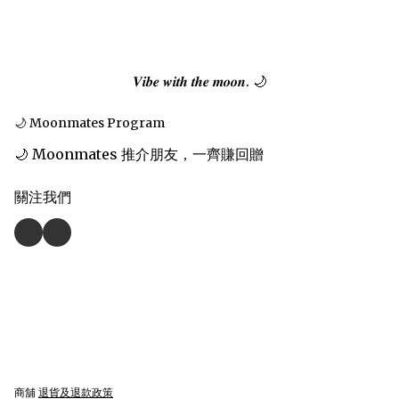
𝑽𝒊𝒃𝒆 𝒘𝒊𝒕𝒉 𝒕𝒉𝒆 𝒎𝒐𝒐𝒏. 🌙
🌙 Moonmates Program
🌙 Moonmates 推介朋友，一齊賺回贈
關注我們
商舖
退貨及退款政策