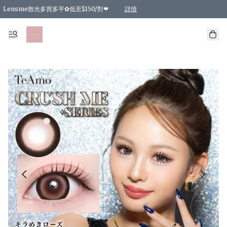
Lensme散光多買多平✿低至$150/對❤
詳情
台灣Karacon⁩✧日拋 特價清貨❁⃘
日本韓國多款日/月拋現貨☼ 特價❤︎數量有限 售完即止
🇰🇷韓國多款月拋現貨 特價兩對$99✿數量有限 售完即止♫
精選商品，任選買2件或以上9 折；買4件或以上85 折；買6件或以上8 折
精選商品，任選買2件HKD 140.00；買4件HKD 260.00
精選商品，任選買2件HKD 190.00；買4件HKD 360.00
精選商品，任選買2件HKD 110.00；買4件HKD 180.00
精選商品，任選買2件HKD 170.00；買4件HKD 320.00
精選商品，任選買2件或以上減HKD 148.00
精選商品，任選買2件或以上減HKD 148.00
精選商品，任選買2件或以上95 折；買4件或以上9 折；買6件或以上85 折；買8件
精選商品，任選買12件或以上87 折
精選商品，任選買2件或以上減HKD 16.00；買4件或以上減HKD 32.00；買6件或以
精選商品，任選買2件或以上95 折；買4件或以上9 折；買8件或以上85 折；買12件
購物滿 HKD 800.00即享免運費優惠！（適用於 特定的送貨方式 )
詳情
詳情
詳情
詳情
詳情
詳情
詳情
詳情
詳情
詳情
詳情