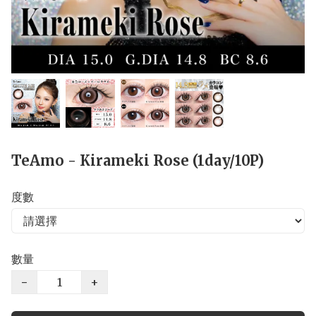
TeAmo - Kirameki Rose (1day/10P)
度數
數量
−
+