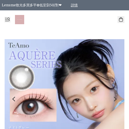
Lensme散光多買多平✿低至$150/對❤
詳情
台灣Karacon⁩✧日拋 特價清貨❁⃘
日本韓國多款日/月拋現貨☼ 特價❤︎數量有限 售完即止
🇰🇷韓國多款月拋現貨 特價兩對$99✿數量有限 售完即止♫
精選商品，任選買2件或以上9 折；買4件或以上85 折；買6件或以上8 折
精選商品，任選買2件HKD 140.00；買4件HKD 260.00
精選商品，任選買2件HKD 190.00；買4件HKD 360.00
精選商品，任選買2件HKD 110.00；買4件HKD 180.00
精選商品，任選買2件HKD 170.00；買4件HKD 320.00
精選商品，任選買2件或以上減HKD 148.00
精選商品，任選買2件或以上減HKD 148.00
精選商品，任選買2件或以上95 折；買4件或以上9 折；買6件或以上85 折；買8件
精選商品，任選買12件或以上87 折
精選商品，任選買2件或以上減HKD 16.00；買4件或以上減HKD 32.00；買6件或以
精選商品，任選買2件或以上95 折；買4件或以上9 折；買8件或以上85 折；買12件
購物滿 HKD 800.00即享免運費優惠！（適用於 特定的送貨方式 )
詳情
詳情
詳情
詳情
詳情
詳情
詳情
詳情
詳情
詳情
詳情