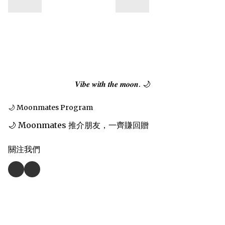
𝑽𝒊𝒃𝒆 𝒘𝒊𝒕𝒉 𝒕𝒉𝒆 𝒎𝒐𝒐𝒏. 🌙
🌙 Moonmates Program
🌙 Moonmates 推介朋友，一齊賺回贈
關注我們