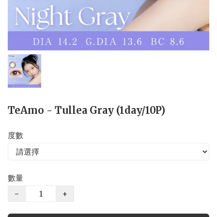
TeAmo - Tullea Gray (1day/10P)
度數
數量
−
+