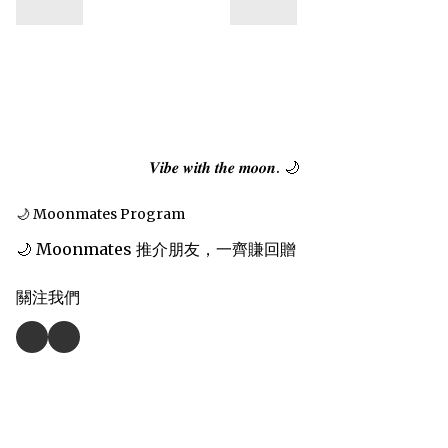
𝑽𝒊𝒃𝒆 𝒘𝒊𝒕𝒉 𝒕𝒉𝒆 𝒎𝒐𝒐𝒏. 🌙
🌙 Moonmates Program
🌙 Moonmates 推介朋友，一齊賺回贈
關注我們