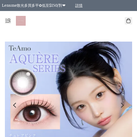
Lensme散光多買多平✿低至$150/對❤
詳情
台灣Karacon⁩✧日拋 特價清貨❁⃘
日本韓國多款日/月拋現貨☼ 特價❤︎數量有限 售完即止
🇰🇷韓國多款月拋現貨 特價兩對$99✿數量有限 售完即止♫
精選商品，任選買2件或以上9 折；買4件或以上85 折；買6件或以上8 折
精選商品，任選買2件HKD 140.00；買4件HKD 260.00
精選商品，任選買2件HKD 190.00；買4件HKD 360.00
精選商品，任選買2件HKD 110.00；買4件HKD 180.00
精選商品，任選買2件HKD 170.00；買4件HKD 320.00
精選商品，任選買2件或以上減HKD 148.00
精選商品，任選買2件或以上減HKD 148.00
精選商品，任選買2件或以上95 折；買4件或以上9 折；買6件或以上85 折；買8件
精選商品，任選買12件或以上87 折
精選商品，任選買2件或以上減HKD 16.00；買4件或以上減HKD 32.00；買6件或以
精選商品，任選買2件或以上95 折；買4件或以上9 折；買8件或以上85 折；買12件
購物滿 HKD 800.00即享免運費優惠！（適用於 特定的送貨方式 )
詳情
詳情
詳情
詳情
詳情
詳情
詳情
詳情
詳情
詳情
詳情