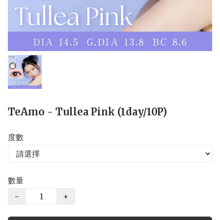
TeAmo - Tullea Pink (1day/10P)
度數
數量
−
+