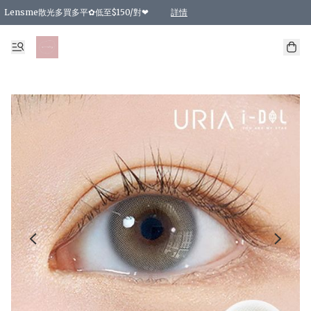
Lensme散光多買多平✿低至$150/對❤
詳情
台灣Karacon⁩✧日拋 特價清貨❁⃘
日本韓國多款日/月拋現貨☼ 特價❤︎數量有限 售完即止
🇰🇷韓國多款月拋現貨 特價兩對$99✿數量有限 售完即止♫
精選商品，任選買2件或以上9 折；買4件或以上85 折；買6件或以上8 折
精選商品，任選買2件HKD 140.00；買4件HKD 260.00
精選商品，任選買2件HKD 190.00；買4件HKD 360.00
精選商品，任選買2件HKD 110.00；買4件HKD 180.00
精選商品，任選買2件HKD 170.00；買4件HKD 320.00
精選商品，任選買2件或以上減HKD 148.00
精選商品，任選買2件或以上減HKD 148.00
精選商品，任選買2件或以上95 折；買4件或以上9 折；買6件或以上85 折；買8件
精選商品，任選買12件或以上87 折
精選商品，任選買2件或以上減HKD 16.00；買4件或以上減HKD 32.00；買6件或以
精選商品，任選買2件或以上95 折；買4件或以上9 折；買8件或以上85 折；買12件
購物滿 HKD 800.00即享免運費優惠！（適用於 特定的送貨方式 )
詳情
詳情
詳情
詳情
詳情
詳情
詳情
詳情
詳情
詳情
詳情