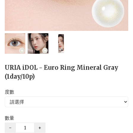
URIA iDOL - Euro Ring Mineral Gray
(1day/10p)
度數
數量
−
+