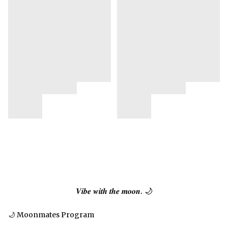
𝑽𝒊𝒃𝒆 𝒘𝒊𝒕𝒉 𝒕𝒉𝒆 𝒎𝒐𝒐𝒏. 🌙
🌙 Moonmates Program