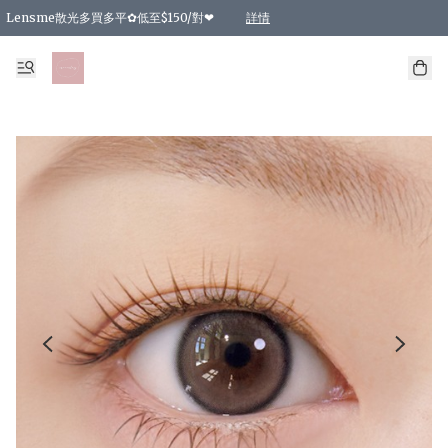
Lensme散光多買多平✿低至$150/對❤
詳情
台灣Karacon⁩✧日拋 特價清貨❁⃘
日本韓國多款日/月拋現貨☼ 特價❤︎數量有限 售完即止
🇰🇷韓國多款月拋現貨 特價兩對$99✿數量有限 售完即止♫
精選商品，任選買2件或以上9 折；買4件或以上85 折；買6件或以上8 折
精選商品，任選買2件HKD 140.00；買4件HKD 260.00
精選商品，任選買2件HKD 190.00；買4件HKD 360.00
精選商品，任選買2件HKD 110.00；買4件HKD 180.00
精選商品，任選買2件HKD 170.00；買4件HKD 320.00
精選商品，任選買2件或以上減HKD 148.00
精選商品，任選買2件或以上減HKD 148.00
精選商品，任選買2件或以上95 折；買4件或以上9 折；買6件或以上85 折；買8件
精選商品，任選買12件或以上87 折
精選商品，任選買2件或以上減HKD 16.00；買4件或以上減HKD 32.00；買6件或以
精選商品，任選買2件或以上95 折；買4件或以上9 折；買8件或以上85 折；買12件
購物滿 HKD 800.00即享免運費優惠！（適用於 特定的送貨方式 )
詳情
詳情
詳情
詳情
詳情
詳情
詳情
詳情
詳情
詳情
詳情