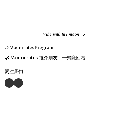
𝑽𝒊𝒃𝒆 𝒘𝒊𝒕𝒉 𝒕𝒉𝒆 𝒎𝒐𝒐𝒏. 🌙
🌙 Moonmates Program
🌙 Moonmates 推介朋友，一齊賺回贈
關注我們