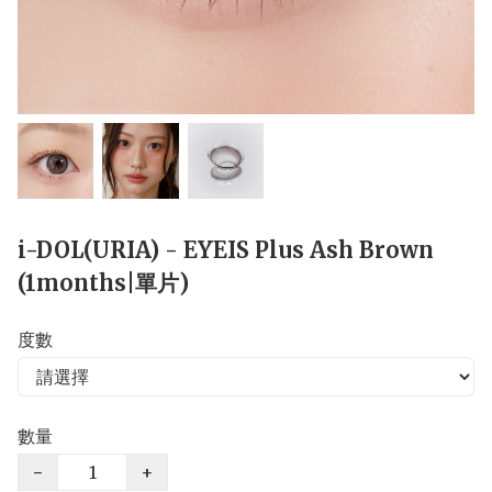
i-DOL(URIA) - EYEIS Plus Ash Brown
(1months|單片)
度數
數量
−
+