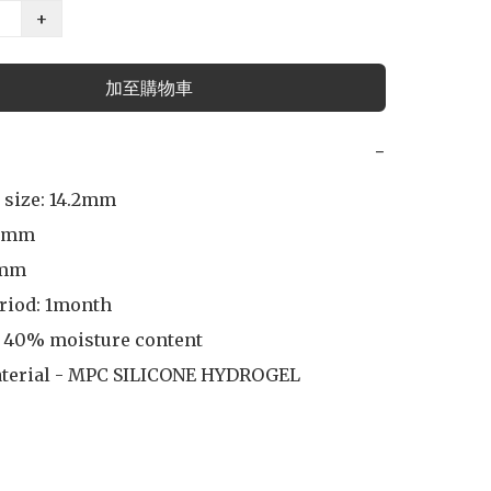
+
加至購物車
−
 size: 14.2mm

8mm

mm

riod: 1month

 40% moisture content

aterial - MPC SILICONE HYDROGEL