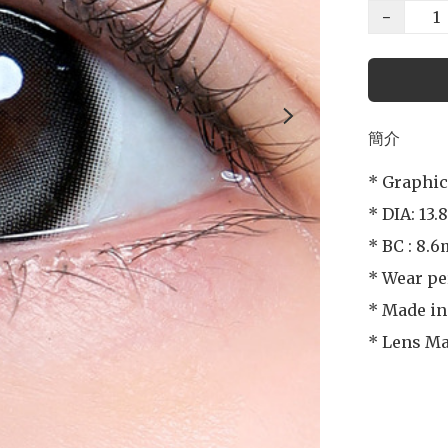
−
簡介
* Graphic
* DIA: 13.
* BC : 8.6
* Wear pe
* Made in
* Lens M