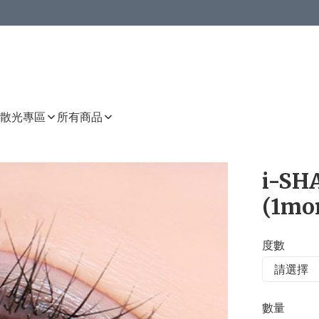
或以上8 折
上減HKD 48.00；買8件或以上減HKD 64.00；買10件或以上減HKD 80.00
或以上8 折
詳情
詳情
散光專區
所有商品
i-SH
(1mo
度數
數量