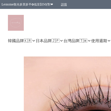
Lensme散光多買多平✿低至$150/對❤
詳情
台灣Karacon⁩✧日拋 特價清貨❁⃘
日本韓國多款日/月拋現貨☼ 特價❤︎數量有限 售完即止
🇰🇷韓國多款月拋現貨 特價兩對$99✿數量有限 售完即止♫
精選商品，任選買2件或以上9 折；買4件或以上85 折；買6件或以上8 折
精選商品，任選買2件HKD 140.00；買4件HKD 260.00
精選商品，任選買2件HKD 190.00；買4件HKD 360.00
精選商品，任選買2件HKD 110.00；買4件HKD 180.00
精選商品，任選買2件HKD 170.00；買4件HKD 320.00
精選商品，任選買2件或以上減HKD 148.00
精選商品，任選買2件或以上減HKD 148.00
精選商品，任選買2件或以上95 折；買4件或以上9 折；買6件或以上85 折；買8件
精選商品，任選買12件或以上87 折
精選商品，任選買2件或以上減HKD 16.00；買4件或以上減HKD 32.00；買6件或以
精選商品，任選買2件或以上95 折；買4件或以上9 折；買8件或以上85 折；買12件
購物滿 HKD 800.00即享免運費優惠！（適用於 特定的送貨方式 )
詳情
詳情
詳情
詳情
詳情
詳情
詳情
詳情
詳情
詳情
詳情
韓國品牌🇰🇷
日本品牌🇯🇵
台灣品牌🇹🇼
使用週期