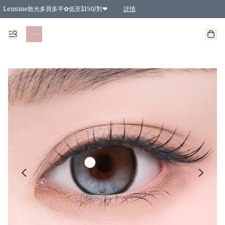
Lensme散光多買多平✿低至$150/對❤
詳情
台灣Karacon⁩✧日拋 特價清貨❁⃘
日本韓國多款日/月拋現貨☼ 特價❤︎數量有限 售完即止
🇰🇷韓國多款月拋現貨 特價兩對$99✿數量有限 售完即止♫
精選商品，任選買2件或以上9 折；買4件或以上85 折；買6件或以上8 折
精選商品，任選買2件HKD 140.00；買4件HKD 260.00
精選商品，任選買2件HKD 190.00；買4件HKD 360.00
精選商品，任選買2件HKD 110.00；買4件HKD 180.00
精選商品，任選買2件HKD 170.00；買4件HKD 320.00
精選商品，任選買2件或以上減HKD 148.00
精選商品，任選買2件或以上減HKD 148.00
精選商品，任選買2件或以上95 折；買4件或以上9 折；買6件或以上85 折；買8件
精選商品，任選買12件或以上87 折
精選商品，任選買2件或以上減HKD 16.00；買4件或以上減HKD 32.00；買6件或以
精選商品，任選買2件或以上95 折；買4件或以上9 折；買8件或以上85 折；買12件
購物滿 HKD 800.00即享免運費優惠！（適用於 特定的送貨方式 )
詳情
詳情
詳情
詳情
詳情
詳情
詳情
詳情
詳情
詳情
詳情