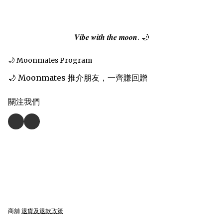
𝑽𝒊𝒃𝒆 𝒘𝒊𝒕𝒉 𝒕𝒉𝒆 𝒎𝒐𝒐𝒏. 🌙
🌙 Moonmates Program
🌙 Moonmates 推介朋友，一齊賺回贈
關注我們
商舖
退貨及退款政策