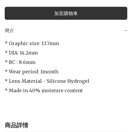
加至購物車
簡介
−
* Graphic size: 13.7mm

* DIA: 14.2mm

* BC : 8.6mm

* Wear period: 1month

* Lens Material - Silicone Hydrogel

* Made in 40% moisture content
商品詳情