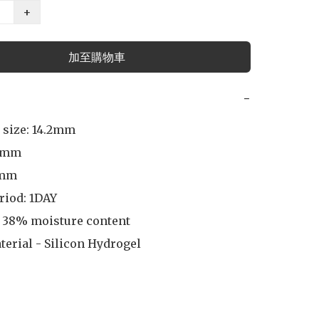
+
加至購物車
−
 size: 14.2mm

7mm

mm

iod: 1DAY

 38% moisture content

terial - Silicon Hydrogel