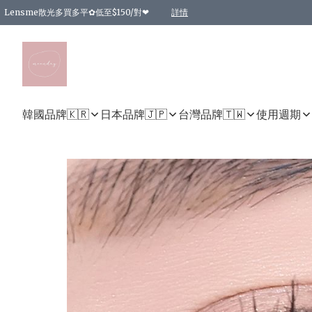
Lensme散光多買多平✿低至$150/對❤
詳情
台灣Karacon⁩✧日拋 特價清貨❁⃘
日本韓國多款日/月拋現貨☼ 特價❤︎數量有限 售完即止
🇰🇷韓國多款月拋現貨 特價兩對$99✿數量有限 售完即止♫
精選商品，任選買2件或以上9 折；買4件或以上85 折；買6件或以上8 折
精選商品，任選買2件HKD 140.00；買4件HKD 260.00
精選商品，任選買2件HKD 190.00；買4件HKD 360.00
精選商品，任選買2件HKD 110.00；買4件HKD 180.00
精選商品，任選買2件HKD 170.00；買4件HKD 320.00
精選商品，任選買2件或以上減HKD 148.00
精選商品，任選買2件或以上減HKD 148.00
精選商品，任選買2件或以上95 折；買4件或以上9 折；買6件或以上85 折；買8件
精選商品，任選買12件或以上87 折
精選商品，任選買2件或以上減HKD 16.00；買4件或以上減HKD 32.00；買6件或以
精選商品，任選買2件或以上95 折；買4件或以上9 折；買8件或以上85 折；買12件
購物滿 HKD 800.00即享免運費優惠！（適用於 特定的送貨方式 )
詳情
詳情
詳情
詳情
詳情
詳情
詳情
詳情
詳情
詳情
詳情
韓國品牌🇰🇷
日本品牌🇯🇵
台灣品牌🇹🇼
使用週期