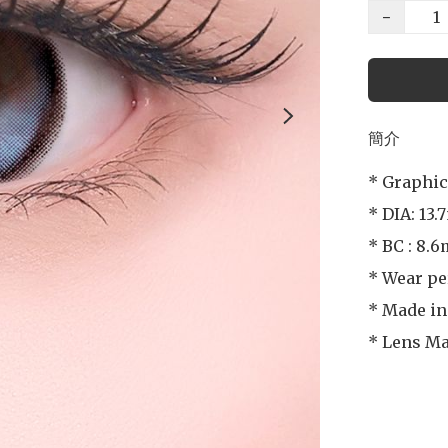
−
簡介
* Graphic
* DIA: 13.
* BC : 8.6
* Wear per
* Made in
* Lens Ma