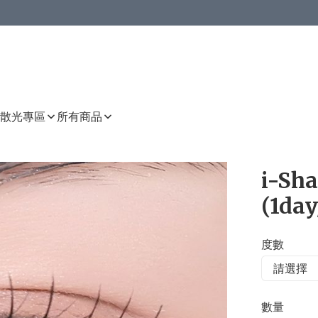
或以上8 折
上減HKD 48.00；買8件或以上減HKD 64.00；買10件或以上減HKD 80.00
或以上8 折
詳情
詳情
散光專區
所有商品
i-Sha
(1day
度數
數量