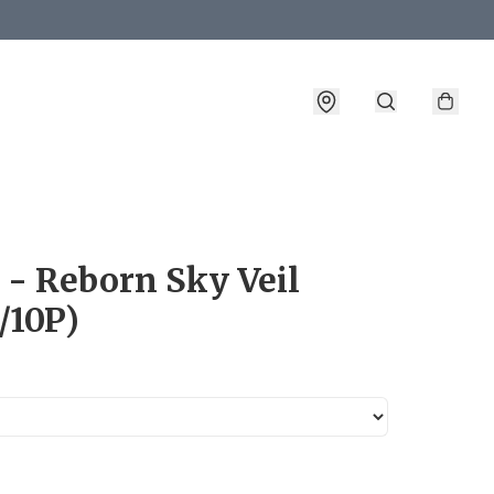
詳情
 - Reborn Sky Veil
/10P)