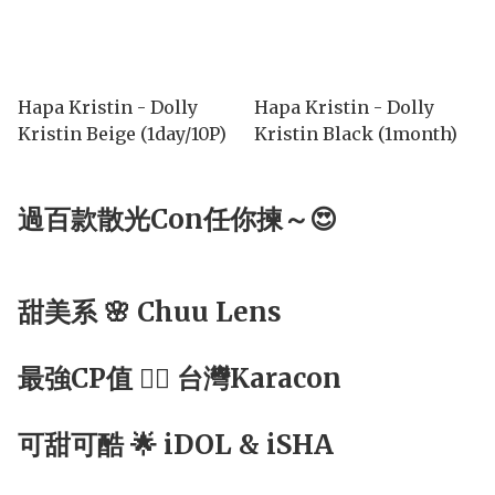
Hapa Kristin - Dolly
Hapa Kristin - Dolly
Kristin Beige (1day/10P)
Kristin Black (1month)
過百款散光Con任你揀～😍
甜美系 🌸 Chuu Lens
最強CP值 ☝🏻 台灣Karacon
可甜可酷 🌟 iDOL & iSHA