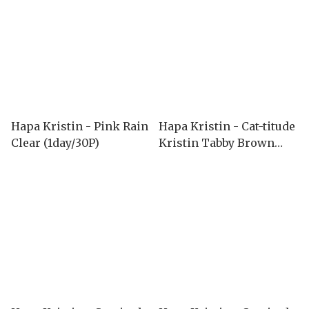
Hapa Kristin - Pink Rain
Hapa Kristin - Cat-titude
Clear (1day/30P)
Kristin Tabby Brown
(1month/2P)