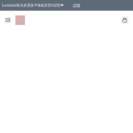
Lensme散光多買多平✿低至$150/對❤
詳情
台灣Karacon⁩✧日拋 特價清貨❁⃘
日本韓國多款日/月拋現貨☼ 特價❤︎數量有限 售完即止
🇰🇷韓國多款月拋現貨 特價兩對$99✿數量有限 售完即止♫
精選商品，任選買2件或以上9 折；買4件或以上85 折；買6件或以上8 折
精選商品，任選買2件HKD 140.00；買4件HKD 260.00
精選商品，任選買2件HKD 190.00；買4件HKD 360.00
精選商品，任選買2件HKD 110.00；買4件HKD 180.00
精選商品，任選買2件HKD 170.00；買4件HKD 320.00
精選商品，任選買2件或以上減HKD 148.00
精選商品，任選買2件或以上減HKD 148.00
精選商品，任選買2件或以上95 折；買4件或以上9 折；買6件或以上85 折；買8件
精選商品，任選買12件或以上87 折
精選商品，任選買2件或以上減HKD 16.00；買4件或以上減HKD 32.00；買6件或以
精選商品，任選買2件或以上95 折；買4件或以上9 折；買8件或以上85 折；買12件
購物滿 HKD 800.00即享免運費優惠！（適用於 特定的送貨方式 )
詳情
詳情
詳情
詳情
詳情
詳情
詳情
詳情
詳情
詳情
詳情