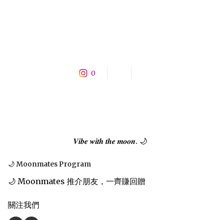
0
𝑽𝒊𝒃𝒆 𝒘𝒊𝒕𝒉 𝒕𝒉𝒆 𝒎𝒐𝒐𝒏. 🌙
🌙 Moonmates Program
🌙 Moonmates 推介朋友，一齊賺回贈
關注我們