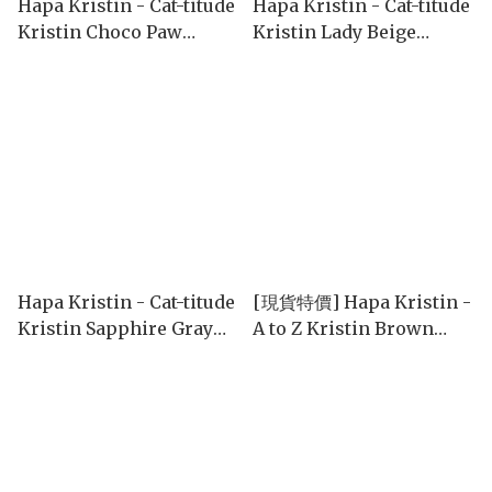
Hapa Kristin - Cat-titude
Hapa Kristin - Cat-titude
Kristin Choco Paw
Kristin Lady Beige
(1month/2P)
(1month/2P)
Hapa Kristin - Cat-titude
[現貨特價] Hapa Kristin -
Kristin Sapphire Gray
A to Z Kristin Brown
(1month/2P)
(1day/10P)