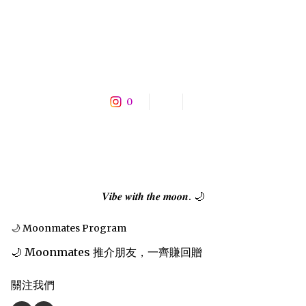
0
𝑽𝒊𝒃𝒆 𝒘𝒊𝒕𝒉 𝒕𝒉𝒆 𝒎𝒐𝒐𝒏. 🌙
🌙 Moonmates Program
🌙 Moonmates 推介朋友，一齊賺回贈
關注我們