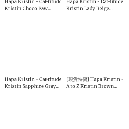
Hapa Kristin - Cat-titude
Hapa Kristin - Cat-titude
Kristin Choco Paw
Kristin Lady Beige
(1month/2P)
(1month/2P)
Hapa Kristin - Cat-titude
[現貨特價] Hapa Kristin -
Kristin Sapphire Gray
A to Z Kristin Brown
(1month/2P)
(1day/10P)