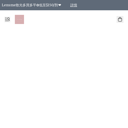
Lensme散光多買多平✿低至$150/對❤
詳情
台灣Karacon⁩✧日拋 特價清貨❁⃘
日本韓國多款日/月拋現貨☼ 特價❤︎數量有限 售完即止
🇰🇷韓國多款月拋現貨 特價兩對$99✿數量有限 售完即止♫
精選商品，任選買2件或以上9 折；買4件或以上85 折；買6件或以上8 折
精選商品，任選買2件HKD 140.00；買4件HKD 260.00
精選商品，任選買2件HKD 190.00；買4件HKD 360.00
精選商品，任選買2件HKD 110.00；買4件HKD 180.00
精選商品，任選買2件HKD 170.00；買4件HKD 320.00
精選商品，任選買2件或以上減HKD 148.00
精選商品，任選買2件或以上減HKD 148.00
精選商品，任選買2件或以上95 折；買4件或以上9 折；買6件或以上85 折；買8件
精選商品，任選買12件或以上87 折
精選商品，任選買2件或以上減HKD 16.00；買4件或以上減HKD 32.00；買6件或以
精選商品，任選買2件或以上95 折；買4件或以上9 折；買8件或以上85 折；買12件
購物滿 HKD 800.00即享免運費優惠！（適用於 特定的送貨方式 )
詳情
詳情
詳情
詳情
詳情
詳情
詳情
詳情
詳情
詳情
詳情