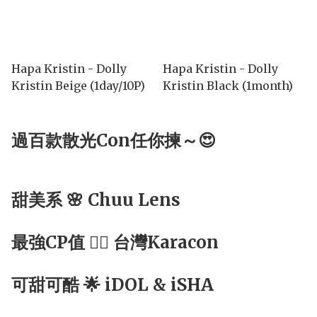
Hapa Kristin - Dolly
Hapa Kristin - Dolly
Kristin Beige (1day/10P)
Kristin Black (1month)
過百款散光Con任你揀～😍
甜美系 🌸 Chuu Lens
最強CP值 ☝🏻 台灣Karacon
可甜可酷 🌟 iDOL & iSHA