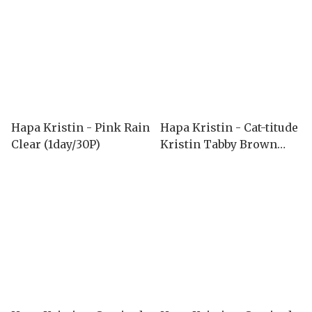
Hapa Kristin - Pink Rain
Hapa Kristin - Cat-titude
Clear (1day/30P)
Kristin Tabby Brown
(1month/2P)