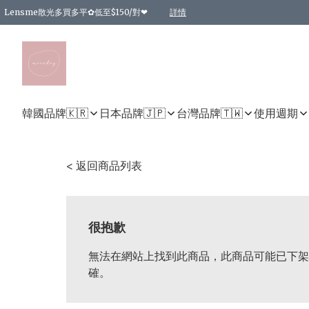
Lensme散光多買多平✿低至$150/對❤
詳情
台灣Karacon⁩✧日拋 特價清貨❁⃘
日本韓國多款日/月拋現貨☼ 特價❤︎數量有限 售完即止
🇰🇷韓國多款月拋現貨 特價兩對$99✿數量有限 售完即止♫
精選商品，任選買2件或以上9 折；買4件或以上85 折；買6件或以上8 折
精選商品，任選買2件HKD 140.00；買4件HKD 260.00
精選商品，任選買2件HKD 190.00；買4件HKD 360.00
精選商品，任選買2件HKD 110.00；買4件HKD 180.00
精選商品，任選買2件HKD 170.00；買4件HKD 320.00
精選商品，任選買2件或以上減HKD 148.00
精選商品，任選買2件或以上減HKD 148.00
精選商品，任選買2件或以上95 折；買4件或以上9 折；買6件或以上85 折；買8件
精選商品，任選買12件或以上87 折
精選商品，任選買2件或以上減HKD 16.00；買4件或以上減HKD 32.00；買6件或以
精選商品，任選買2件或以上95 折；買4件或以上9 折；買8件或以上85 折；買12件
購物滿 HKD 800.00即享免運費優惠！（適用於 特定的送貨方式 )
詳情
詳情
詳情
詳情
詳情
詳情
詳情
詳情
詳情
詳情
詳情
韓國品牌🇰🇷
日本品牌🇯🇵
台灣品牌🇹🇼
使用週期
< 返回商品列表
很抱歉
無法在網站上找到此商品，此商品可能已下架
確。