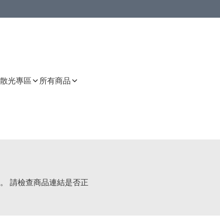
或以上8 折
上減HKD 48.00；買8件或以上減HKD 64.00；買10件或以上減HKD 80.00
或以上8 折
詳情
詳情
散光專區
所有商品
。 請檢查商品連結是否正