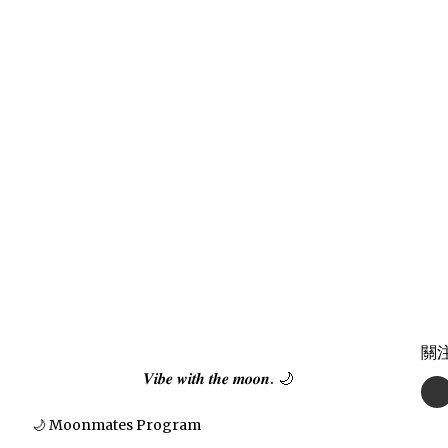
關
𝑽𝒊𝒃𝒆 𝒘𝒊𝒕𝒉 𝒕𝒉𝒆 𝒎𝒐𝒐𝒏. 🌙
🌙 Moonmates Program