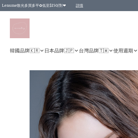
Lensme散光多買多平✿低至$150/對❤
詳情
台灣Karacon⁩✧日拋 特價清貨❁⃘
日本韓國多款日/月拋現貨☼ 特價❤︎數量有限 售完即止
🇰🇷韓國多款月拋現貨 特價兩對$99✿數量有限 售完即止♫
精選商品，任選買2件或以上9 折；買4件或以上85 折；買6件或以上8 折
精選商品，任選買2件HKD 140.00；買4件HKD 260.00
精選商品，任選買2件HKD 190.00；買4件HKD 360.00
精選商品，任選買2件HKD 110.00；買4件HKD 180.00
精選商品，任選買2件HKD 170.00；買4件HKD 320.00
精選商品，任選買2件或以上減HKD 148.00
精選商品，任選買2件或以上減HKD 148.00
精選商品，任選買2件或以上95 折；買4件或以上9 折；買6件或以上85 折；買8件
精選商品，任選買12件或以上87 折
精選商品，任選買2件或以上減HKD 16.00；買4件或以上減HKD 32.00；買6件或以
精選商品，任選買2件或以上95 折；買4件或以上9 折；買8件或以上85 折；買12件
購物滿 HKD 800.00即享免運費優惠！（適用於 特定的送貨方式 )
詳情
詳情
詳情
詳情
詳情
詳情
詳情
詳情
詳情
詳情
詳情
韓國品牌🇰🇷
日本品牌🇯🇵
台灣品牌🇹🇼
使用週期