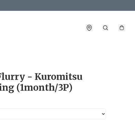
詳情
lurry - Kuromitsu
ing (1month/3P)