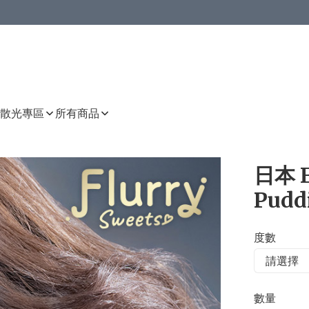
或以上8 折
上減HKD 48.00；買8件或以上減HKD 64.00；買10件或以上減HKD 80.00
或以上8 折
詳情
詳情
散光專區
所有商品
日本 F
Pudd
度數
數量