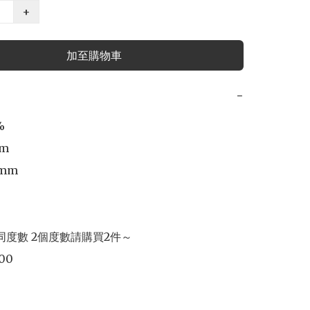
+
加至購物車
−


m

mm

同度數 2個度數請購買2件～

.00