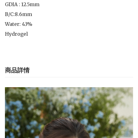
GDIA : 12.5mm 

B/C:8.6mm 

Water: 43%

Hydrogel
商品詳情