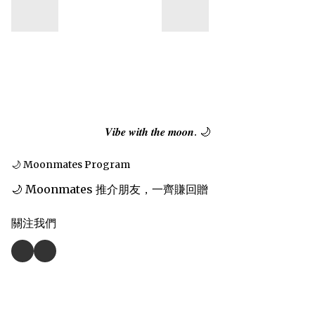
𝑽𝒊𝒃𝒆 𝒘𝒊𝒕𝒉 𝒕𝒉𝒆 𝒎𝒐𝒐𝒏. 🌙
🌙 Moonmates Program
🌙 Moonmates 推介朋友，一齊賺回贈
關注我們