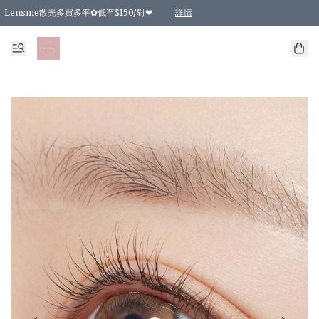
Lensme散光多買多平✿低至$150/對❤
詳情
台灣Karacon⁩✧日拋 特價清貨❁⃘
日本韓國多款日/月拋現貨☼ 特價❤︎數量有限 售完即止
🇰🇷韓國多款月拋現貨 特價兩對$99✿數量有限 售完即止♫
精選商品，任選買2件或以上9 折；買4件或以上85 折；買6件或以上8 折
精選商品，任選買2件HKD 140.00；買4件HKD 260.00
精選商品，任選買2件HKD 190.00；買4件HKD 360.00
精選商品，任選買2件HKD 110.00；買4件HKD 180.00
精選商品，任選買2件HKD 170.00；買4件HKD 320.00
精選商品，任選買2件或以上減HKD 148.00
精選商品，任選買2件或以上減HKD 148.00
精選商品，任選買2件或以上95 折；買4件或以上9 折；買6件或以上85 折；買8件
精選商品，任選買12件或以上87 折
精選商品，任選買2件或以上減HKD 16.00；買4件或以上減HKD 32.00；買6件或以
精選商品，任選買2件或以上95 折；買4件或以上9 折；買8件或以上85 折；買12件
購物滿 HKD 800.00即享免運費優惠！（適用於 特定的送貨方式 )
詳情
詳情
詳情
詳情
詳情
詳情
詳情
詳情
詳情
詳情
詳情