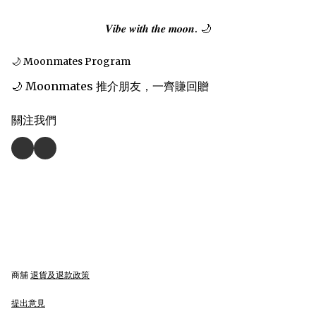
𝑽𝒊𝒃𝒆 𝒘𝒊𝒕𝒉 𝒕𝒉𝒆 𝒎𝒐𝒐𝒏. 🌙
🌙 Moonmates Program
🌙 Moonmates 推介朋友，一齊賺回贈
關注我們
商舖
退貨及退款政策
提出意見