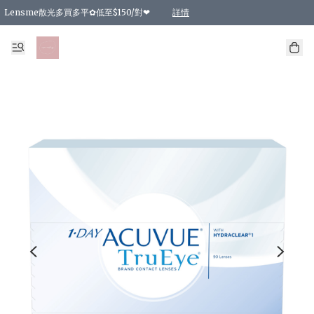
Lensme散光多買多平✿低至$150/對❤
詳情
台灣Karacon⁩✧日拋 特價清貨❁⃘
日本韓國多款日/月拋現貨☼ 特價❤︎數量有限 售完即止
🇰🇷韓國多款月拋現貨 特價兩對$99✿數量有限 售完即止♫
精選商品，任選買2件或以上9 折；買4件或以上85 折；買6件或以上8 折
精選商品，任選買2件HKD 140.00；買4件HKD 260.00
精選商品，任選買2件HKD 190.00；買4件HKD 360.00
精選商品，任選買2件HKD 110.00；買4件HKD 180.00
精選商品，任選買2件HKD 170.00；買4件HKD 320.00
精選商品，任選買2件或以上減HKD 148.00
精選商品，任選買2件或以上減HKD 148.00
精選商品，任選買2件或以上95 折；買4件或以上9 折；買6件或以上85 折；買8件
精選商品，任選買12件或以上87 折
精選商品，任選買2件或以上減HKD 16.00；買4件或以上減HKD 32.00；買6件或以
精選商品，任選買2件或以上95 折；買4件或以上9 折；買8件或以上85 折；買12件
購物滿 HKD 800.00即享免運費優惠！（適用於 特定的送貨方式 )
詳情
詳情
詳情
詳情
詳情
詳情
詳情
詳情
詳情
詳情
詳情