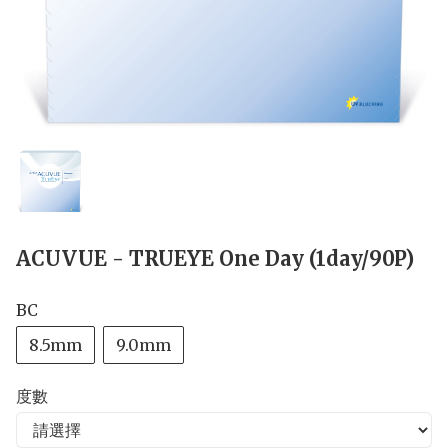
ACUVUE - TRUEYE One Day (1day/90P)
BC
8.5mm
9.0mm
度數