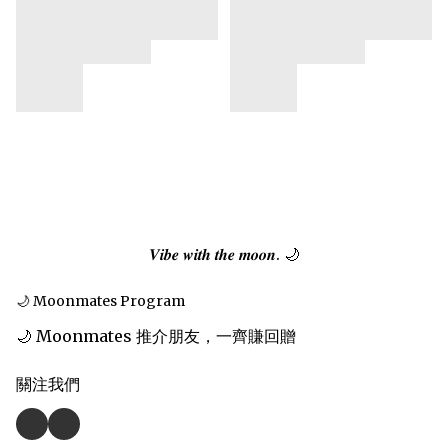
𝑽𝒊𝒃𝒆 𝒘𝒊𝒕𝒉 𝒕𝒉𝒆 𝒎𝒐𝒐𝒏. 🌙
🌙 Moonmates Program
🌙 Moonmates 推介朋友，一齊賺回贈
關注我們