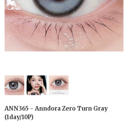
ANN365 - Anndora Zero Turn Gray
(1day/10P)