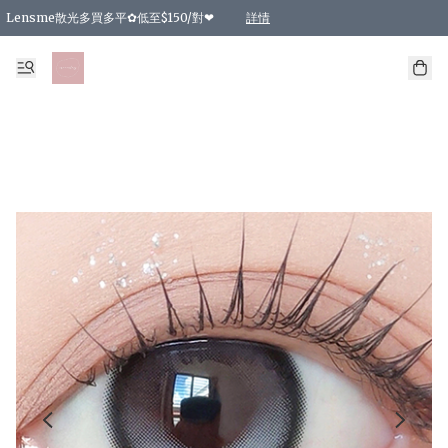
Lensme散光多買多平✿低至$150/對❤
詳情
台灣Karacon⁩✧日拋 特價清貨❁⃘
日本韓國多款日/月拋現貨☼ 特價❤︎數量有限 售完即止
🇰🇷韓國多款月拋現貨 特價兩對$99✿數量有限 售完即止♫
精選商品，任選買2件或以上9 折；買4件或以上85 折；買6件或以上8 折
精選商品，任選買2件HKD 140.00；買4件HKD 260.00
精選商品，任選買2件HKD 190.00；買4件HKD 360.00
精選商品，任選買2件HKD 110.00；買4件HKD 180.00
精選商品，任選買2件HKD 170.00；買4件HKD 320.00
精選商品，任選買2件或以上減HKD 148.00
精選商品，任選買2件或以上減HKD 148.00
精選商品，任選買2件或以上95 折；買4件或以上9 折；買6件或以上85 折；買8件
精選商品，任選買12件或以上87 折
精選商品，任選買2件或以上減HKD 16.00；買4件或以上減HKD 32.00；買6件或以
精選商品，任選買2件或以上95 折；買4件或以上9 折；買8件或以上85 折；買12件
購物滿 HKD 800.00即享免運費優惠！（適用於 特定的送貨方式 )
詳情
詳情
詳情
詳情
詳情
詳情
詳情
詳情
詳情
詳情
詳情