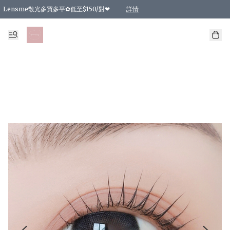
Lensme散光多買多平✿低至$150/對❤
詳情
台灣Karacon⁩✧日拋 特價清貨❁⃘
日本韓國多款日/月拋現貨☼ 特價❤︎數量有限 售完即止
🇰🇷韓國多款月拋現貨 特價兩對$99✿數量有限 售完即止♫
精選商品，任選買2件或以上9 折；買4件或以上85 折；買6件或以上8 折
精選商品，任選買2件HKD 140.00；買4件HKD 260.00
精選商品，任選買2件HKD 190.00；買4件HKD 360.00
精選商品，任選買2件HKD 110.00；買4件HKD 180.00
精選商品，任選買2件HKD 170.00；買4件HKD 320.00
精選商品，任選買2件或以上減HKD 148.00
精選商品，任選買2件或以上減HKD 148.00
精選商品，任選買2件或以上95 折；買4件或以上9 折；買6件或以上85 折；買8件
精選商品，任選買12件或以上87 折
精選商品，任選買2件或以上減HKD 16.00；買4件或以上減HKD 32.00；買6件或以
精選商品，任選買2件或以上95 折；買4件或以上9 折；買8件或以上85 折；買12件
購物滿 HKD 800.00即享免運費優惠！（適用於 特定的送貨方式 )
詳情
詳情
詳情
詳情
詳情
詳情
詳情
詳情
詳情
詳情
詳情