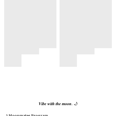
𝑽𝒊𝒃𝒆 𝒘𝒊𝒕𝒉 𝒕𝒉𝒆 𝒎𝒐𝒐𝒏. 🌙
🌙 Moonmates Program