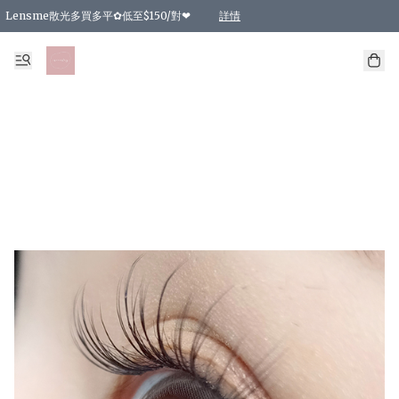
Lensme散光多買多平✿低至$150/對❤
詳情
台灣Karacon⁩✧日拋 特價清貨❁⃘
日本韓國多款日/月拋現貨☼ 特價❤︎數量有限 售完即止
🇰🇷韓國多款月拋現貨 特價兩對$99✿數量有限 售完即止♫
精選商品，任選買2件或以上9 折；買4件或以上85 折；買6件或以上8 折
精選商品，任選買2件HKD 140.00；買4件HKD 260.00
精選商品，任選買2件HKD 190.00；買4件HKD 360.00
精選商品，任選買2件HKD 110.00；買4件HKD 180.00
精選商品，任選買2件HKD 170.00；買4件HKD 320.00
精選商品，任選買2件或以上減HKD 148.00
精選商品，任選買2件或以上減HKD 148.00
精選商品，任選買2件或以上95 折；買4件或以上9 折；買6件或以上85 折；買8件
精選商品，任選買12件或以上87 折
精選商品，任選買2件或以上減HKD 16.00；買4件或以上減HKD 32.00；買6件或以
精選商品，任選買2件或以上95 折；買4件或以上9 折；買8件或以上85 折；買12件
購物滿 HKD 800.00即享免運費優惠！（適用於 特定的送貨方式 )
詳情
詳情
詳情
詳情
詳情
詳情
詳情
詳情
詳情
詳情
詳情