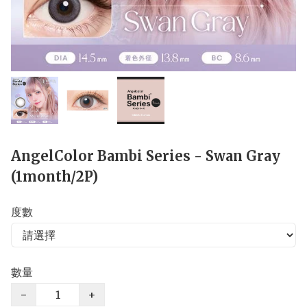
AngelColor Bambi Series - Swan Gray
(1month/2P)
度數
數量
−
+