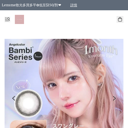
Lensme散光多買多平✿低至$150/對❤
詳情
台灣Karacon⁩✧日拋 特價清貨❁⃘
日本韓國多款日/月拋現貨☼ 特價❤︎數量有限 售完即止
🇰🇷韓國多款月拋現貨 特價兩對$99✿數量有限 售完即止♫
精選商品，任選買2件或以上9 折；買4件或以上85 折；買6件或以上8 折
精選商品，任選買2件HKD 140.00；買4件HKD 260.00
精選商品，任選買2件HKD 190.00；買4件HKD 360.00
精選商品，任選買2件HKD 110.00；買4件HKD 180.00
精選商品，任選買2件HKD 170.00；買4件HKD 320.00
精選商品，任選買2件或以上減HKD 148.00
精選商品，任選買2件或以上減HKD 148.00
精選商品，任選買2件或以上95 折；買4件或以上9 折；買6件或以上85 折；買8件
精選商品，任選買12件或以上87 折
精選商品，任選買2件或以上減HKD 16.00；買4件或以上減HKD 32.00；買6件或以
精選商品，任選買2件或以上95 折；買4件或以上9 折；買8件或以上85 折；買12件
購物滿 HKD 800.00即享免運費優惠！（適用於 特定的送貨方式 )
詳情
詳情
詳情
詳情
詳情
詳情
詳情
詳情
詳情
詳情
詳情