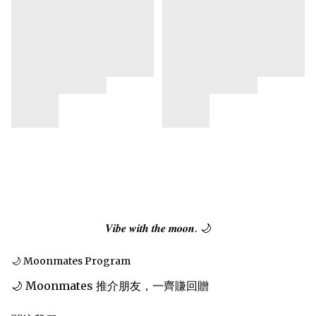
𝑽𝒊𝒃𝒆 𝒘𝒊𝒕𝒉 𝒕𝒉𝒆 𝒎𝒐𝒐𝒏. 🌙
🌙 Moonmates Program
🌙 Moonmates 推介朋友，一齊賺回贈