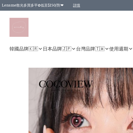
Lensme散光多買多平✿低至$150/對❤
詳情
台灣Karacon⁩✧日拋 特價清貨❁⃘
日本韓國多款日/月拋現貨☼ 特價❤︎數量有限 售完即止
🇰🇷韓國多款月拋現貨 特價兩對$99✿數量有限 售完即止♫
精選商品，任選買2件或以上9 折；買4件或以上85 折；買6件或以上8 折
精選商品，任選買2件HKD 140.00；買4件HKD 260.00
精選商品，任選買2件HKD 190.00；買4件HKD 360.00
精選商品，任選買2件HKD 110.00；買4件HKD 180.00
精選商品，任選買2件HKD 170.00；買4件HKD 320.00
精選商品，任選買2件或以上減HKD 148.00
精選商品，任選買2件或以上減HKD 148.00
精選商品，任選買2件或以上95 折；買4件或以上9 折；買6件或以上85 折；買8件
精選商品，任選買12件或以上87 折
精選商品，任選買2件或以上減HKD 16.00；買4件或以上減HKD 32.00；買6件或以
精選商品，任選買2件或以上95 折；買4件或以上9 折；買8件或以上85 折；買12件
購物滿 HKD 800.00即享免運費優惠！（適用於 特定的送貨方式 )
詳情
詳情
詳情
詳情
詳情
詳情
詳情
詳情
詳情
詳情
詳情
韓國品牌🇰🇷
日本品牌🇯🇵
台灣品牌🇹🇼
使用週期