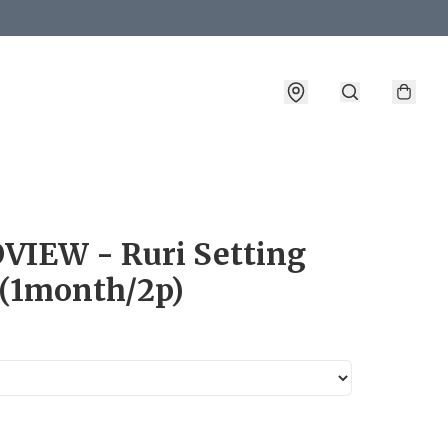
詳情
VIEW - Ruri Setting
 (1month/2p)