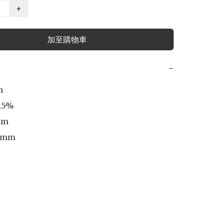
+
加至購物車
−


.5%

mm

5mm
