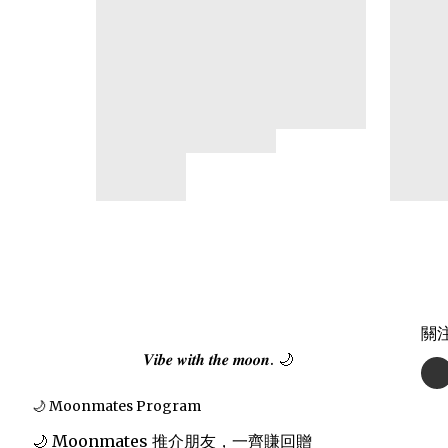
關
𝑽𝒊𝒃𝒆 𝒘𝒊𝒕𝒉 𝒕𝒉𝒆 𝒎𝒐𝒐𝒏. 🌙
🌙 Moonmates Program
🌙 Moonmates 推介朋友，一齊賺回贈