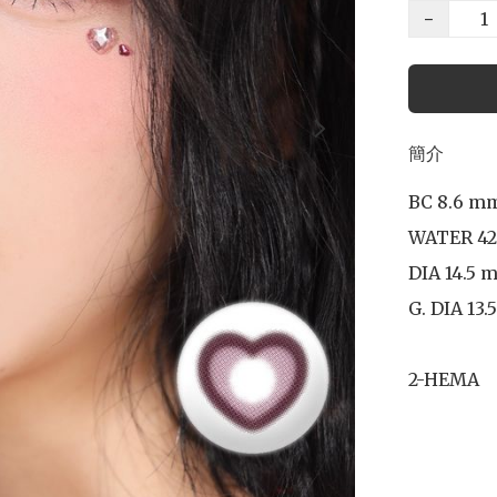
−
簡介
BC 8.6 mm
WATER 42
DIA 14.5 
G. DIA 13.
2-HEMA