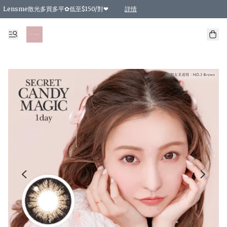
Lensme散光多買多平✿低至$150/對❤
詳情
台灣Karacon⁩✧日拋 特價清貨❁⃘
日本韓國多款日/月拋現貨☼ 特價❤︎數量有限 售完即止
🇰🇷韓國多款月拋現貨 特價兩對$99✿數量有限 售完即止♫
精選商品，任選買2件或以上9 折；買4件或以上85 折；買6件或以上8 折
精選商品，任選買2件HKD 140.00；買4件HKD 260.00
精選商品，任選買2件HKD 190.00；買4件HKD 360.00
精選商品，任選買2件HKD 110.00；買4件HKD 180.00
精選商品，任選買2件HKD 170.00；買4件HKD 320.00
精選商品，任選買2件或以上減HKD 148.00
精選商品，任選買2件或以上減HKD 148.00
精選商品，任選買2件或以上95 折；買4件或以上9 折；買6件或以上85 折；買8件
精選商品，任選買12件或以上87 折
精選商品，任選買2件或以上減HKD 16.00；買4件或以上減HKD 32.00；買6件或以
精選商品，任選買2件或以上95 折；買4件或以上9 折；買8件或以上85 折；買12件
購物滿 HKD 800.00即享免運費優惠！（適用於 特定的送貨方式 )
詳情
詳情
詳情
詳情
詳情
詳情
詳情
詳情
詳情
詳情
詳情