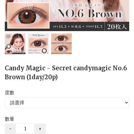
Candy Magic - Secret candymagic No.6
Brown (1day/20p)
度數
數量
−
+