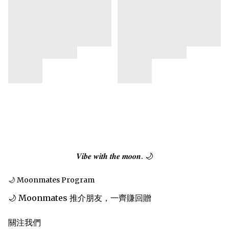
𝑽𝒊𝒃𝒆 𝒘𝒊𝒕𝒉 𝒕𝒉𝒆 𝒎𝒐𝒐𝒏. 🌙
🌙 Moonmates Program
🌙 Moonmates 推介朋友，一齊賺回贈
關注我們