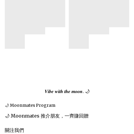
𝑽𝒊𝒃𝒆 𝒘𝒊𝒕𝒉 𝒕𝒉𝒆 𝒎𝒐𝒐𝒏. 🌙
🌙 Moonmates Program
🌙 Moonmates 推介朋友，一齊賺回贈
關注我們