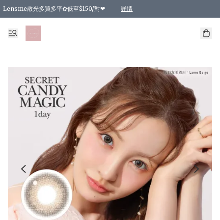
Lensme散光多買多平✿低至$150/對❤
詳情
台灣Karacon⁩✧日拋 特價清貨❁⃘
日本韓國多款日/月拋現貨☼ 特價❤︎數量有限 售完即止
🇰🇷韓國多款月拋現貨 特價兩對$99✿數量有限 售完即止♫
精選商品，任選買2件或以上9 折；買4件或以上85 折；買6件或以上8 折
精選商品，任選買2件HKD 140.00；買4件HKD 260.00
精選商品，任選買2件HKD 190.00；買4件HKD 360.00
精選商品，任選買2件HKD 110.00；買4件HKD 180.00
精選商品，任選買2件HKD 170.00；買4件HKD 320.00
精選商品，任選買2件或以上減HKD 148.00
精選商品，任選買2件或以上減HKD 148.00
精選商品，任選買2件或以上95 折；買4件或以上9 折；買6件或以上85 折；買8件
精選商品，任選買12件或以上87 折
精選商品，任選買2件或以上減HKD 16.00；買4件或以上減HKD 32.00；買6件或以
精選商品，任選買2件或以上95 折；買4件或以上9 折；買8件或以上85 折；買12件
購物滿 HKD 800.00即享免運費優惠！（適用於 特定的送貨方式 )
詳情
詳情
詳情
詳情
詳情
詳情
詳情
詳情
詳情
詳情
詳情