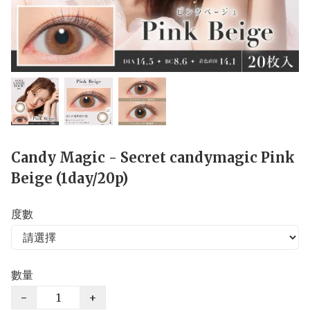
Candy Magic - Secret candymagic Pink
Beige (1day/20p)
度數
數量
−
+