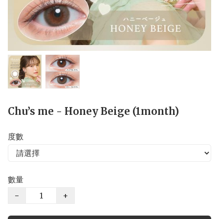
Chu’s me - Honey Beige (1month)
度數
數量
−
+