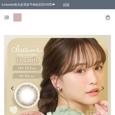
Lensme散光多買多平✿低至$150/對❤
詳情
台灣Karacon⁩✧日拋 特價清貨❁⃘
日本韓國多款日/月拋現貨☼ 特價❤︎數量有限 售完即止
🇰🇷韓國多款月拋現貨 特價兩對$99✿數量有限 售完即止♫
精選商品，任選買2件或以上9 折；買4件或以上85 折；買6件或以上8 折
精選商品，任選買2件HKD 140.00；買4件HKD 260.00
精選商品，任選買2件HKD 190.00；買4件HKD 360.00
精選商品，任選買2件HKD 110.00；買4件HKD 180.00
精選商品，任選買2件HKD 170.00；買4件HKD 320.00
精選商品，任選買2件或以上減HKD 148.00
精選商品，任選買2件或以上減HKD 148.00
精選商品，任選買2件或以上95 折；買4件或以上9 折；買6件或以上85 折；買8件
精選商品，任選買12件或以上87 折
精選商品，任選買2件或以上減HKD 16.00；買4件或以上減HKD 32.00；買6件或以
精選商品，任選買2件或以上95 折；買4件或以上9 折；買8件或以上85 折；買12件
購物滿 HKD 800.00即享免運費優惠！（適用於 特定的送貨方式 )
詳情
詳情
詳情
詳情
詳情
詳情
詳情
詳情
詳情
詳情
詳情