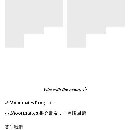
𝑽𝒊𝒃𝒆 𝒘𝒊𝒕𝒉 𝒕𝒉𝒆 𝒎𝒐𝒐𝒏. 🌙
🌙 Moonmates Program
🌙 Moonmates 推介朋友，一齊賺回贈
關注我們