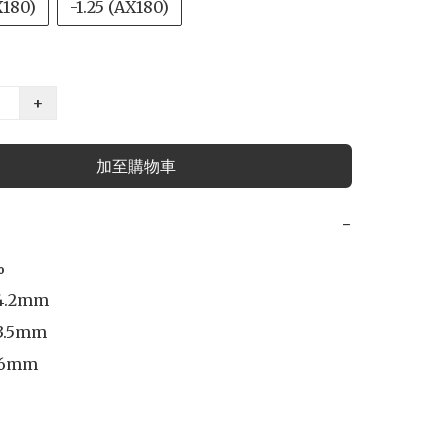
X180)
-1.25 (AX180)
+
加至購物車
−


.2mm 

.5mm 

6mm 
