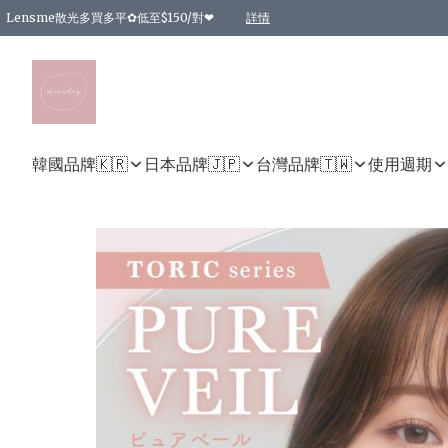
Lensme散光多買多平✿低至$150/對❤
詳情
台灣Karacon⁩✧日拋 特價清貨❁⃘
日本韓國多款日/月拋現貨☼ 特價❤︎數量有限 售完即止
🇰🇷韓國多款月拋現貨 特價兩對$99✿數量有限 售完即止♫
精選商品，任選買2件或以上9 折；買4件或以上85 折；買6件或以上8 折
精選商品，任選買2件HKD 140.00；買4件HKD 260.00
精選商品，任選買2件HKD 190.00；買4件HKD 360.00
精選商品，任選買2件HKD 110.00；買4件HKD 180.00
精選商品，任選買2件HKD 170.00；買4件HKD 320.00
精選商品，任選買2件或以上減HKD 148.00
精選商品，任選買2件或以上減HKD 148.00
精選商品，任選買2件或以上95 折；買4件或以上9 折；買6件或以上85 折；買8件
精選商品，任選買12件或以上87 折
精選商品，任選買2件或以上減HKD 16.00；買4件或以上減HKD 32.00；買6件或以
精選商品，任選買2件或以上95 折；買4件或以上9 折；買8件或以上85 折；買12件
購物滿 HKD 800.00即享免運費優惠！（適用於 特定的送貨方式 )
詳情
詳情
詳情
詳情
詳情
詳情
詳情
詳情
詳情
詳情
詳情
韓國品牌🇰🇷
日本品牌🇯🇵
台灣品牌🇹🇼
使用週期