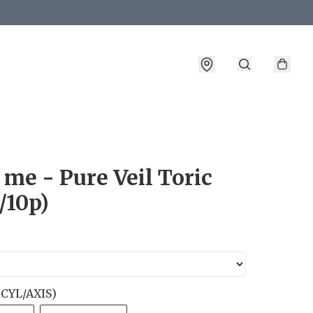
詳情
 me - Pure Veil Toric
/10p)
CYL/AXIS)