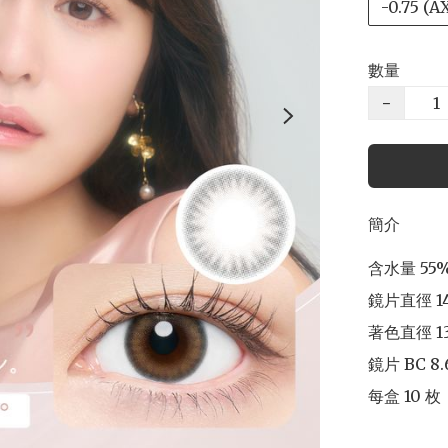
-0.75 (A
數量
−
簡介
含水量 55% 
鏡片直徑 14
著色直徑 13
鏡片 BC 8.
每盒 10 枚