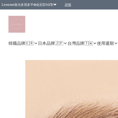
Lensme散光多買多平✿低至$150/對❤
詳情
台灣Karacon⁩✧日拋 特價清貨❁⃘
日本韓國多款日/月拋現貨☼ 特價❤︎數量有限 售完即止
🇰🇷韓國多款月拋現貨 特價兩對$99✿數量有限 售完即止♫
精選商品，任選買2件或以上9 折；買4件或以上85 折；買6件或以上8 折
精選商品，任選買2件HKD 140.00；買4件HKD 260.00
精選商品，任選買2件HKD 190.00；買4件HKD 360.00
精選商品，任選買2件HKD 110.00；買4件HKD 180.00
精選商品，任選買2件HKD 170.00；買4件HKD 320.00
精選商品，任選買2件或以上減HKD 148.00
精選商品，任選買2件或以上減HKD 148.00
精選商品，任選買2件或以上95 折；買4件或以上9 折；買6件或以上85 折；買8件
精選商品，任選買12件或以上87 折
精選商品，任選買2件或以上減HKD 16.00；買4件或以上減HKD 32.00；買6件或以
精選商品，任選買2件或以上95 折；買4件或以上9 折；買8件或以上85 折；買12件
購物滿 HKD 800.00即享免運費優惠！（適用於 特定的送貨方式 )
詳情
詳情
詳情
詳情
詳情
詳情
詳情
詳情
詳情
詳情
詳情
韓國品牌🇰🇷
日本品牌🇯🇵
台灣品牌🇹🇼
使用週期