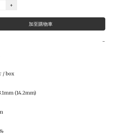
+
加至購物車
−


 / box

13.1mm (14.2mm)

m

%
