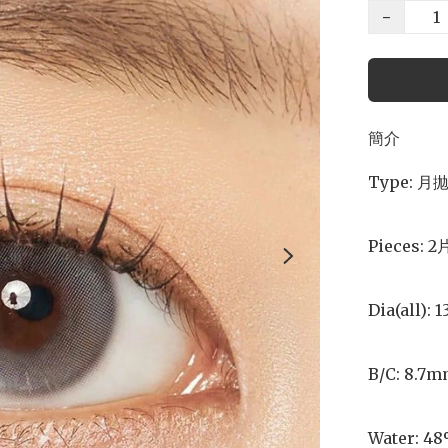
−
簡介
Type: 月拋
Pieces: 2片
Dia(all): 
B/C: 8.7m
Water: 48