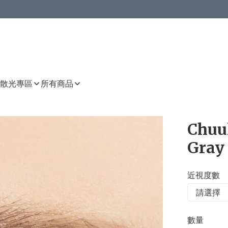
或以上8 折
上減HKD 48.00；買8件或以上減HKD 64.00；買10件或以上減HKD 80.00
或以上8 折
詳情
詳情
散光專區
所有商品
Chuu
Gray
近視度數
數量