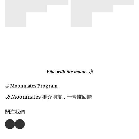
𝑽𝒊𝒃𝒆 𝒘𝒊𝒕𝒉 𝒕𝒉𝒆 𝒎𝒐𝒐𝒏. 🌙
🌙 Moonmates Program
🌙 Moonmates 推介朋友，一齊賺回贈
關注我們