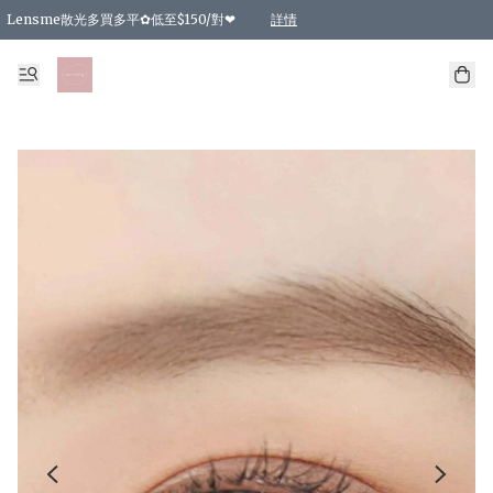
Lensme散光多買多平✿低至$150/對❤
詳情
台灣Karacon⁩✧日拋 特價清貨❁⃘
日本韓國多款日/月拋現貨☼ 特價❤︎數量有限 售完即止
🇰🇷韓國多款月拋現貨 特價兩對$99✿數量有限 售完即止♫
精選商品，任選買2件或以上9 折；買4件或以上85 折；買6件或以上8 折
精選商品，任選買2件HKD 140.00；買4件HKD 260.00
精選商品，任選買2件HKD 190.00；買4件HKD 360.00
精選商品，任選買2件HKD 110.00；買4件HKD 180.00
精選商品，任選買2件HKD 170.00；買4件HKD 320.00
精選商品，任選買2件或以上減HKD 148.00
精選商品，任選買2件或以上減HKD 148.00
精選商品，任選買2件或以上95 折；買4件或以上9 折；買6件或以上85 折；買8件
精選商品，任選買12件或以上87 折
精選商品，任選買2件或以上減HKD 16.00；買4件或以上減HKD 32.00；買6件或以
精選商品，任選買2件或以上95 折；買4件或以上9 折；買8件或以上85 折；買12件
購物滿 HKD 800.00即享免運費優惠！（適用於 特定的送貨方式 )
詳情
詳情
詳情
詳情
詳情
詳情
詳情
詳情
詳情
詳情
詳情