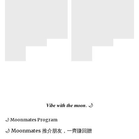
𝑽𝒊𝒃𝒆 𝒘𝒊𝒕𝒉 𝒕𝒉𝒆 𝒎𝒐𝒐𝒏. 🌙
🌙 Moonmates Program
🌙 Moonmates 推介朋友，一齊賺回贈