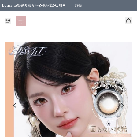
Lensme散光多買多平✿低至$150/對❤
詳情
台灣Karacon⁩✧日拋 特價清貨❁⃘
日本韓國多款日/月拋現貨☼ 特價❤︎數量有限 售完即止
🇰🇷韓國多款月拋現貨 特價兩對$99✿數量有限 售完即止♫
精選商品，任選買2件或以上9 折；買4件或以上85 折；買6件或以上8 折
精選商品，任選買2件HKD 140.00；買4件HKD 260.00
精選商品，任選買2件HKD 190.00；買4件HKD 360.00
精選商品，任選買2件HKD 110.00；買4件HKD 180.00
精選商品，任選買2件HKD 170.00；買4件HKD 320.00
精選商品，任選買2件或以上減HKD 148.00
精選商品，任選買2件或以上減HKD 148.00
精選商品，任選買2件或以上95 折；買4件或以上9 折；買6件或以上85 折；買8件
精選商品，任選買12件或以上87 折
精選商品，任選買2件或以上減HKD 16.00；買4件或以上減HKD 32.00；買6件或以
精選商品，任選買2件或以上95 折；買4件或以上9 折；買8件或以上85 折；買12件
購物滿 HKD 800.00即享免運費優惠！（適用於 特定的送貨方式 )
詳情
詳情
詳情
詳情
詳情
詳情
詳情
詳情
詳情
詳情
詳情