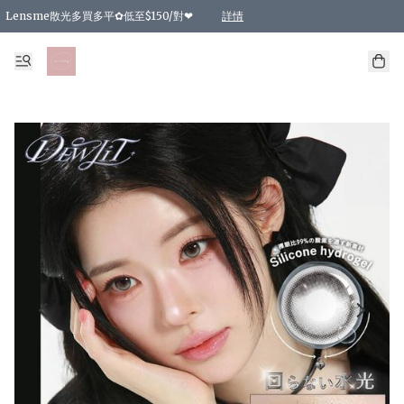
Lensme散光多買多平✿低至$150/對❤
詳情
台灣Karacon⁩✧日拋 特價清貨❁⃘
日本韓國多款日/月拋現貨☼ 特價❤︎數量有限 售完即止
🇰🇷韓國多款月拋現貨 特價兩對$99✿數量有限 售完即止♫
精選商品，任選買2件或以上9 折；買4件或以上85 折；買6件或以上8 折
精選商品，任選買2件HKD 140.00；買4件HKD 260.00
精選商品，任選買2件HKD 190.00；買4件HKD 360.00
精選商品，任選買2件HKD 110.00；買4件HKD 180.00
精選商品，任選買2件HKD 170.00；買4件HKD 320.00
精選商品，任選買2件或以上減HKD 148.00
精選商品，任選買2件或以上減HKD 148.00
精選商品，任選買2件或以上95 折；買4件或以上9 折；買6件或以上85 折；買8件
精選商品，任選買12件或以上87 折
精選商品，任選買2件或以上減HKD 16.00；買4件或以上減HKD 32.00；買6件或以
精選商品，任選買2件或以上95 折；買4件或以上9 折；買8件或以上85 折；買12件
購物滿 HKD 800.00即享免運費優惠！（適用於 特定的送貨方式 )
詳情
詳情
詳情
詳情
詳情
詳情
詳情
詳情
詳情
詳情
詳情