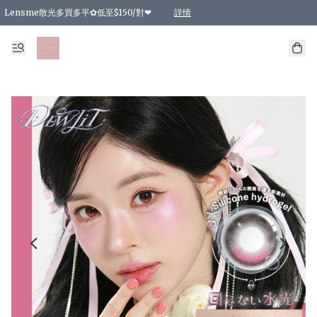
Lensme散光多買多平✿低至$150/對❤
詳情
台灣Karacon⁩✧日拋 特價清貨❁⃘
日本韓國多款日/月拋現貨☼ 特價❤︎數量有限 售完即止
🇰🇷韓國多款月拋現貨 特價兩對$99✿數量有限 售完即止♫
精選商品，任選買2件或以上9 折；買4件或以上85 折；買6件或以上8 折
精選商品，任選買2件HKD 140.00；買4件HKD 260.00
精選商品，任選買2件HKD 190.00；買4件HKD 360.00
精選商品，任選買2件HKD 110.00；買4件HKD 180.00
精選商品，任選買2件HKD 170.00；買4件HKD 320.00
精選商品，任選買2件或以上減HKD 148.00
精選商品，任選買2件或以上減HKD 148.00
精選商品，任選買2件或以上95 折；買4件或以上9 折；買6件或以上85 折；買8件
精選商品，任選買12件或以上87 折
精選商品，任選買2件或以上減HKD 16.00；買4件或以上減HKD 32.00；買6件或以
精選商品，任選買2件或以上95 折；買4件或以上9 折；買8件或以上85 折；買12件
購物滿 HKD 800.00即享免運費優惠！（適用於 特定的送貨方式 )
詳情
詳情
詳情
詳情
詳情
詳情
詳情
詳情
詳情
詳情
詳情