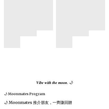
𝑽𝒊𝒃𝒆 𝒘𝒊𝒕𝒉 𝒕𝒉𝒆 𝒎𝒐𝒐𝒏. 🌙
🌙 Moonmates Program
🌙 Moonmates 推介朋友，一齊賺回贈