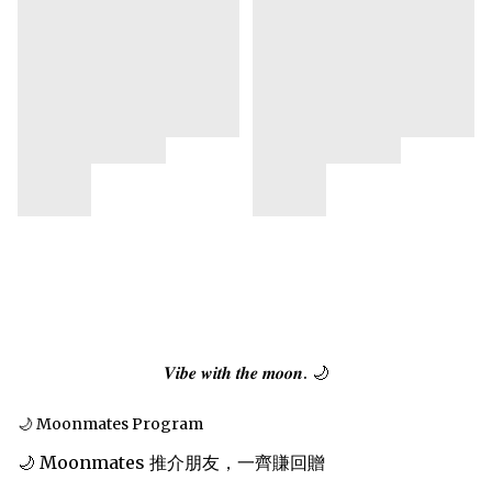
𝑽𝒊𝒃𝒆 𝒘𝒊𝒕𝒉 𝒕𝒉𝒆 𝒎𝒐𝒐𝒏. 🌙
🌙 Moonmates Program
🌙 Moonmates 推介朋友，一齊賺回贈