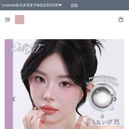
Lensme散光多買多平✿低至$150/對❤
詳情
台灣Karacon⁩✧日拋 特價清貨❁⃘
日本韓國多款日/月拋現貨☼ 特價❤︎數量有限 售完即止
🇰🇷韓國多款月拋現貨 特價兩對$99✿數量有限 售完即止♫
精選商品，任選買2件或以上9 折；買4件或以上85 折；買6件或以上8 折
精選商品，任選買2件HKD 140.00；買4件HKD 260.00
精選商品，任選買2件HKD 190.00；買4件HKD 360.00
精選商品，任選買2件HKD 110.00；買4件HKD 180.00
精選商品，任選買2件HKD 170.00；買4件HKD 320.00
精選商品，任選買2件或以上減HKD 148.00
精選商品，任選買2件或以上減HKD 148.00
精選商品，任選買2件或以上95 折；買4件或以上9 折；買6件或以上85 折；買8件
精選商品，任選買12件或以上87 折
精選商品，任選買2件或以上減HKD 16.00；買4件或以上減HKD 32.00；買6件或以
精選商品，任選買2件或以上95 折；買4件或以上9 折；買8件或以上85 折；買12件
購物滿 HKD 800.00即享免運費優惠！（適用於 特定的送貨方式 )
詳情
詳情
詳情
詳情
詳情
詳情
詳情
詳情
詳情
詳情
詳情