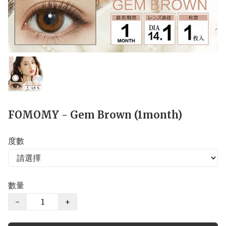
FOMOMY - Gem Brown (1month)
度數
數量
−
+