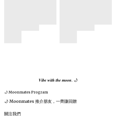
𝑽𝒊𝒃𝒆 𝒘𝒊𝒕𝒉 𝒕𝒉𝒆 𝒎𝒐𝒐𝒏. 🌙
🌙 Moonmates Program
🌙 Moonmates 推介朋友，一齊賺回贈
關注我們