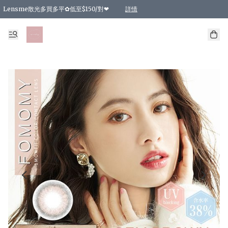
Lensme散光多買多平✿低至$150/對❤
詳情
台灣Karacon⁩✧日拋 特價清貨❁⃘
日本韓國多款日/月拋現貨☼ 特價❤︎數量有限 售完即止
🇰🇷韓國多款月拋現貨 特價兩對$99✿數量有限 售完即止♫
精選商品，任選買2件或以上9 折；買4件或以上85 折；買6件或以上8 折
精選商品，任選買2件HKD 140.00；買4件HKD 260.00
精選商品，任選買2件HKD 190.00；買4件HKD 360.00
精選商品，任選買2件HKD 110.00；買4件HKD 180.00
精選商品，任選買2件HKD 170.00；買4件HKD 320.00
精選商品，任選買2件或以上減HKD 148.00
精選商品，任選買2件或以上減HKD 148.00
精選商品，任選買2件或以上95 折；買4件或以上9 折；買6件或以上85 折；買8件
精選商品，任選買12件或以上87 折
精選商品，任選買2件或以上減HKD 16.00；買4件或以上減HKD 32.00；買6件或以
精選商品，任選買2件或以上95 折；買4件或以上9 折；買8件或以上85 折；買12件
購物滿 HKD 800.00即享免運費優惠！（適用於 特定的送貨方式 )
詳情
詳情
詳情
詳情
詳情
詳情
詳情
詳情
詳情
詳情
詳情