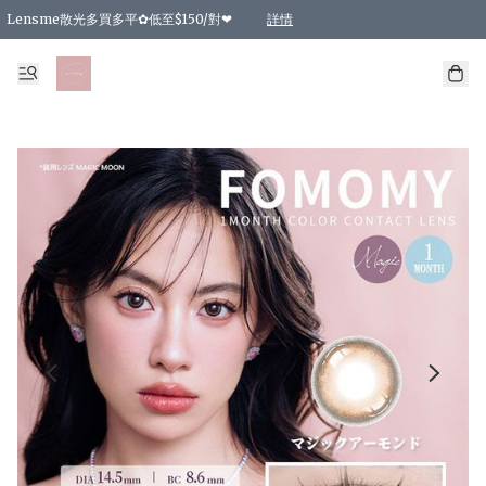
Lensme散光多買多平✿低至$150/對❤
詳情
台灣Karacon⁩✧日拋 特價清貨❁⃘
日本韓國多款日/月拋現貨☼ 特價❤︎數量有限 售完即止
🇰🇷韓國多款月拋現貨 特價兩對$99✿數量有限 售完即止♫
精選商品，任選買2件或以上9 折；買4件或以上85 折；買6件或以上8 折
精選商品，任選買2件HKD 140.00；買4件HKD 260.00
精選商品，任選買2件HKD 190.00；買4件HKD 360.00
精選商品，任選買2件HKD 110.00；買4件HKD 180.00
精選商品，任選買2件HKD 170.00；買4件HKD 320.00
精選商品，任選買2件或以上減HKD 148.00
精選商品，任選買2件或以上減HKD 148.00
精選商品，任選買2件或以上95 折；買4件或以上9 折；買6件或以上85 折；買8件
精選商品，任選買12件或以上87 折
精選商品，任選買2件或以上減HKD 16.00；買4件或以上減HKD 32.00；買6件或以
精選商品，任選買2件或以上95 折；買4件或以上9 折；買8件或以上85 折；買12件
購物滿 HKD 800.00即享免運費優惠！（適用於 特定的送貨方式 )
詳情
詳情
詳情
詳情
詳情
詳情
詳情
詳情
詳情
詳情
詳情