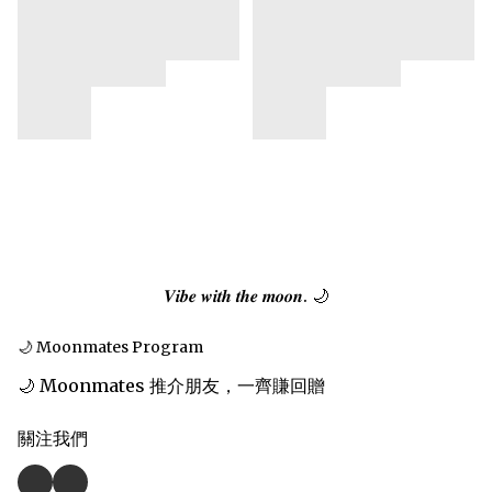
𝑽𝒊𝒃𝒆 𝒘𝒊𝒕𝒉 𝒕𝒉𝒆 𝒎𝒐𝒐𝒏. 🌙
🌙 Moonmates Program
🌙 Moonmates 推介朋友，一齊賺回贈
關注我們