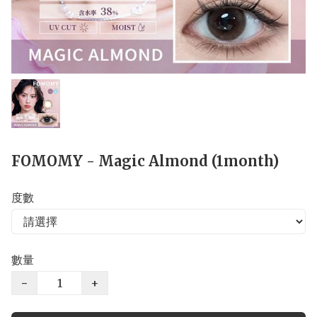
FOMOMY - Magic Almond (1month)
度數
數量
−
+