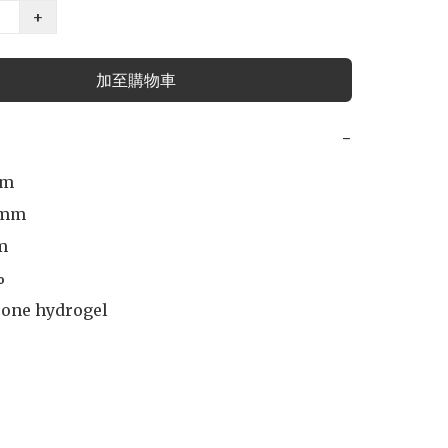
+
加至購物車
−
m

mm

 



cone hydrogel