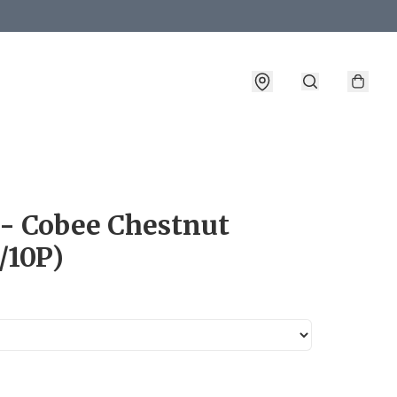
詳情
 - Cobee Chestnut
/10P)