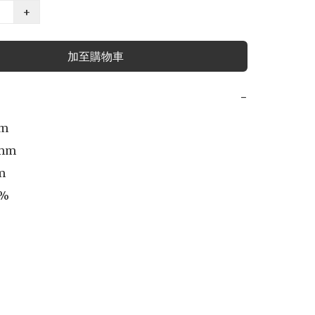
+
加至購物車
−
m

mm

 

%
