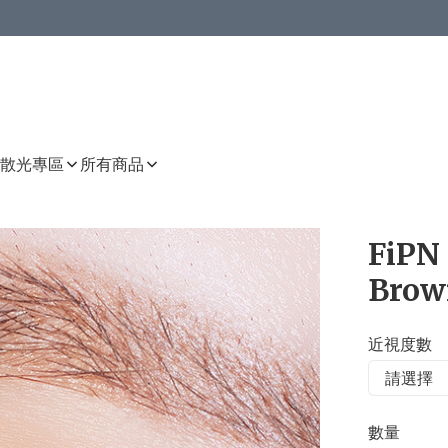
或以上8 折
上減HKD 48.00；買8件或以上減HKD 64.00；買10件或以上減HKD 80.00
或以上8 折
詳情
詳情
散光專區
所有商品
FiPN
Brow
近視度數
數量