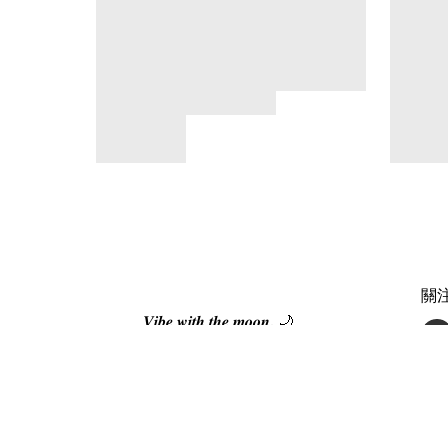
關
𝑽𝒊𝒃𝒆 𝒘𝒊𝒕𝒉 𝒕𝒉𝒆 𝒎𝒐𝒐𝒏. 🌙
🌙 Moonmates Program
🌙 Moonmates 推介朋友，一齊賺回贈