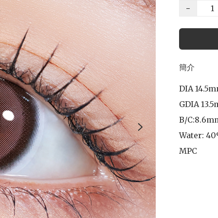
−
簡介
DIA 14.5m
GDIA 13.5
B/C:8.6mm
Water: 40
MPC