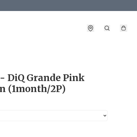
詳情
 - DiQ Grande Pink
n (1month/2P)