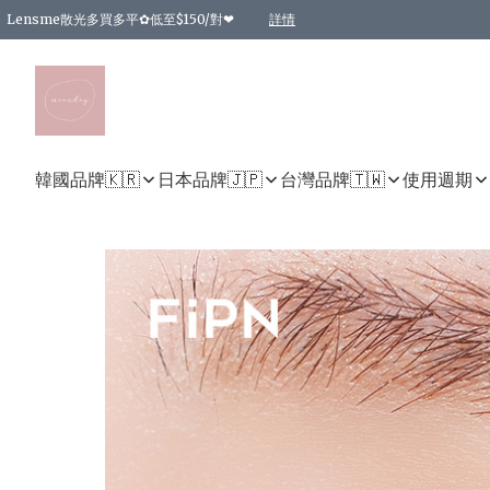
Lensme散光多買多平✿低至$150/對❤
詳情
台灣Karacon⁩✧日拋 特價清貨❁⃘
日本韓國多款日/月拋現貨☼ 特價❤︎數量有限 售完即止
🇰🇷韓國多款月拋現貨 特價兩對$99✿數量有限 售完即止♫
精選商品，任選買2件或以上9 折；買4件或以上85 折；買6件或以上8 折
精選商品，任選買2件HKD 140.00；買4件HKD 260.00
精選商品，任選買2件HKD 190.00；買4件HKD 360.00
精選商品，任選買2件HKD 110.00；買4件HKD 180.00
精選商品，任選買2件HKD 170.00；買4件HKD 320.00
精選商品，任選買2件或以上減HKD 148.00
精選商品，任選買2件或以上減HKD 148.00
精選商品，任選買2件或以上95 折；買4件或以上9 折；買6件或以上85 折；買8件
精選商品，任選買12件或以上87 折
精選商品，任選買2件或以上減HKD 16.00；買4件或以上減HKD 32.00；買6件或以
精選商品，任選買2件或以上95 折；買4件或以上9 折；買8件或以上85 折；買12件
購物滿 HKD 800.00即享免運費優惠！（適用於 特定的送貨方式 )
詳情
詳情
詳情
詳情
詳情
詳情
詳情
詳情
詳情
詳情
詳情
韓國品牌🇰🇷
日本品牌🇯🇵
台灣品牌🇹🇼
使用週期