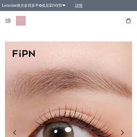
Lensme散光多買多平✿低至$150/對❤
詳情
台灣Karacon⁩✧日拋 特價清貨❁⃘
日本韓國多款日/月拋現貨☼ 特價❤︎數量有限 售完即止
🇰🇷韓國多款月拋現貨 特價兩對$99✿數量有限 售完即止♫
精選商品，任選買2件或以上9 折；買4件或以上85 折；買6件或以上8 折
精選商品，任選買2件HKD 140.00；買4件HKD 260.00
精選商品，任選買2件HKD 190.00；買4件HKD 360.00
精選商品，任選買2件HKD 110.00；買4件HKD 180.00
精選商品，任選買2件HKD 170.00；買4件HKD 320.00
精選商品，任選買2件或以上減HKD 148.00
精選商品，任選買2件或以上減HKD 148.00
精選商品，任選買2件或以上95 折；買4件或以上9 折；買6件或以上85 折；買8件
精選商品，任選買12件或以上87 折
精選商品，任選買2件或以上減HKD 16.00；買4件或以上減HKD 32.00；買6件或以
精選商品，任選買2件或以上95 折；買4件或以上9 折；買8件或以上85 折；買12件
購物滿 HKD 800.00即享免運費優惠！（適用於 特定的送貨方式 )
詳情
詳情
詳情
詳情
詳情
詳情
詳情
詳情
詳情
詳情
詳情