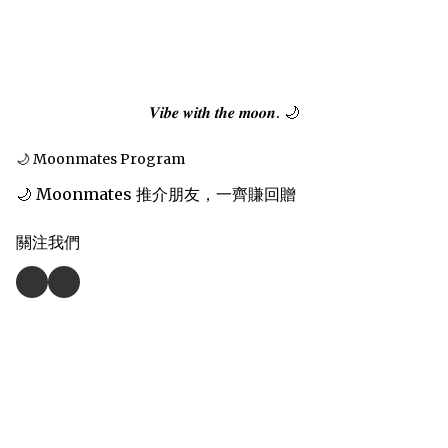
𝑽𝒊𝒃𝒆 𝒘𝒊𝒕𝒉 𝒕𝒉𝒆 𝒎𝒐𝒐𝒏. 🌙
🌙 Moonmates Program
🌙 Moonmates 推介朋友，一齊賺回贈
關注我們