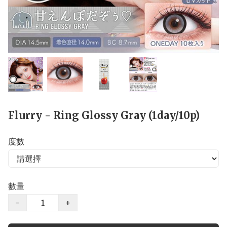
Flurry - Ring Glossy Gray (1day/10p)
度數
數量
−
+