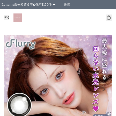
Lensme散光多買多平✿低至$150/對❤
詳情
台灣Karacon⁩✧日拋 特價清貨❁⃘
日本韓國多款日/月拋現貨☼ 特價❤︎數量有限 售完即止
🇰🇷韓國多款月拋現貨 特價兩對$99✿數量有限 售完即止♫
精選商品，任選買2件或以上9 折；買4件或以上85 折；買6件或以上8 折
精選商品，任選買2件HKD 140.00；買4件HKD 260.00
精選商品，任選買2件HKD 190.00；買4件HKD 360.00
精選商品，任選買2件HKD 110.00；買4件HKD 180.00
精選商品，任選買2件HKD 170.00；買4件HKD 320.00
精選商品，任選買2件或以上減HKD 148.00
精選商品，任選買2件或以上減HKD 148.00
精選商品，任選買2件或以上95 折；買4件或以上9 折；買6件或以上85 折；買8件
精選商品，任選買12件或以上87 折
精選商品，任選買2件或以上減HKD 16.00；買4件或以上減HKD 32.00；買6件或以
精選商品，任選買2件或以上95 折；買4件或以上9 折；買8件或以上85 折；買12件
購物滿 HKD 800.00即享免運費優惠！（適用於 特定的送貨方式 )
詳情
詳情
詳情
詳情
詳情
詳情
詳情
詳情
詳情
詳情
詳情