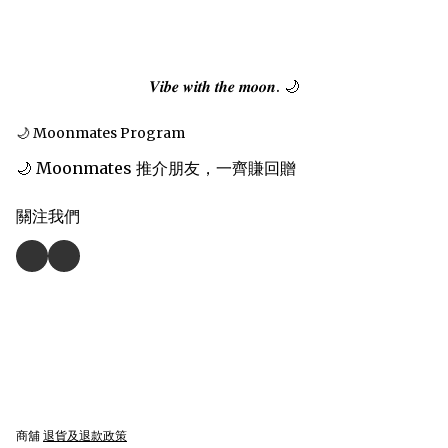
𝑽𝒊𝒃𝒆 𝒘𝒊𝒕𝒉 𝒕𝒉𝒆 𝒎𝒐𝒐𝒏. 🌙
🌙 Moonmates Program
🌙 Moonmates 推介朋友，一齊賺回贈
關注我們
商舖
退貨及退款政策