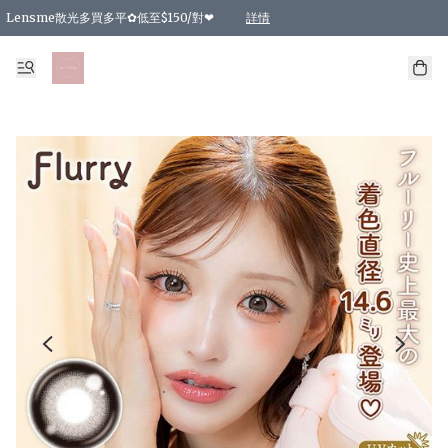
Lensme散光多買多平✿低至$150/對❤
詳情
台灣Karacon⁩✧日拋 特價清貨❁⃘
日本韓國多款日/月拋現貨☼ 特價❤︎數量有限 售完即止
🇰🇷韓國多款月拋現貨 特價兩對$99✿數量有限 售完即止♫
精選商品，任選買2件或以上9 折；買4件或以上85 折；買6件或以上8 折
精選商品，任選買2件HKD 140.00；買4件HKD 260.00
精選商品，任選買2件HKD 190.00；買4件HKD 360.00
精選商品，任選買2件HKD 110.00；買4件HKD 180.00
精選商品，任選買2件HKD 170.00；買4件HKD 320.00
精選商品，任選買2件或以上減HKD 148.00
精選商品，任選買2件或以上減HKD 148.00
精選商品，任選買2件或以上95 折；買4件或以上9 折；買6件或以上85 折；買8件
精選商品，任選買12件或以上87 折
精選商品，任選買2件或以上減HKD 16.00；買4件或以上減HKD 32.00；買6件或以
精選商品，任選買2件或以上95 折；買4件或以上9 折；買8件或以上85 折；買12件
購物滿 HKD 800.00即享免運費優惠！（適用於 特定的送貨方式 )
詳情
詳情
詳情
詳情
詳情
詳情
詳情
詳情
詳情
詳情
詳情