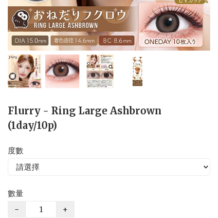
Flurry - Ring Large Ashbrown
(1day/10p)
度數
數量
−
+