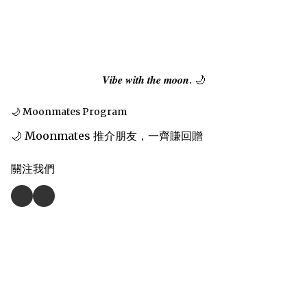
𝑽𝒊𝒃𝒆 𝒘𝒊𝒕𝒉 𝒕𝒉𝒆 𝒎𝒐𝒐𝒏. 🌙
🌙 Moonmates Program
🌙 Moonmates 推介朋友，一齊賺回贈
關注我們