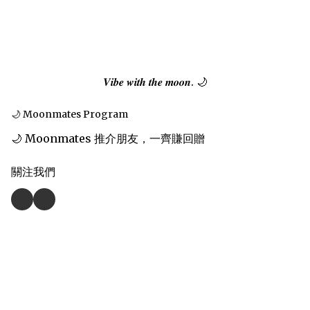
𝑽𝒊𝒃𝒆 𝒘𝒊𝒕𝒉 𝒕𝒉𝒆 𝒎𝒐𝒐𝒏. 🌙
🌙 Moonmates Program
🌙 Moonmates 推介朋友，一齊賺回贈
關注我們