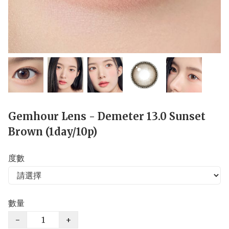
Gemhour Lens - Demeter 13.0 Sunset
Brown (1day/10p)
度數
數量
−
+