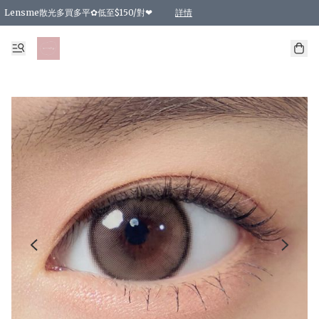
Lensme散光多買多平✿低至$150/對❤
詳情
台灣Karacon⁩✧日拋 特價清貨❁⃘
日本韓國多款日/月拋現貨☼ 特價❤︎數量有限 售完即止
🇰🇷韓國多款月拋現貨 特價兩對$99✿數量有限 售完即止♫
精選商品，任選買2件或以上9 折；買4件或以上85 折；買6件或以上8 折
精選商品，任選買2件HKD 140.00；買4件HKD 260.00
精選商品，任選買2件HKD 190.00；買4件HKD 360.00
精選商品，任選買2件HKD 110.00；買4件HKD 180.00
精選商品，任選買2件HKD 170.00；買4件HKD 320.00
精選商品，任選買2件或以上減HKD 148.00
精選商品，任選買2件或以上減HKD 148.00
精選商品，任選買2件或以上95 折；買4件或以上9 折；買6件或以上85 折；買8件
精選商品，任選買12件或以上87 折
精選商品，任選買2件或以上減HKD 16.00；買4件或以上減HKD 32.00；買6件或以
精選商品，任選買2件或以上95 折；買4件或以上9 折；買8件或以上85 折；買12件
購物滿 HKD 800.00即享免運費優惠！（適用於 特定的送貨方式 )
詳情
詳情
詳情
詳情
詳情
詳情
詳情
詳情
詳情
詳情
詳情