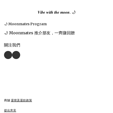
𝑽𝒊𝒃𝒆 𝒘𝒊𝒕𝒉 𝒕𝒉𝒆 𝒎𝒐𝒐𝒏. 🌙
🌙 Moonmates Program
🌙 Moonmates 推介朋友，一齊賺回贈
關注我們
商舖
退貨及退款政策
提出意見