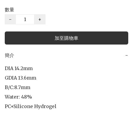
數量
−
+
加至購物車
簡介
−
DIA 14.2mm

GDIA 13.6mm

B/C:8.7mm 

Water: 48%

PC+Silicone Hydrogel