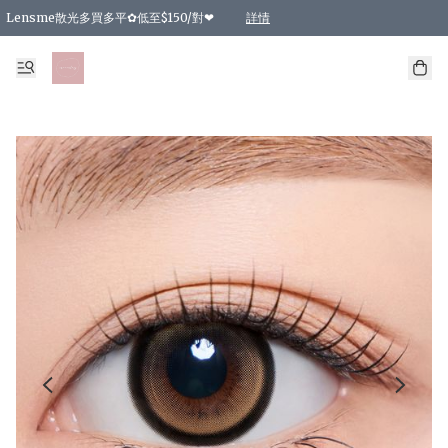
Lensme散光多買多平✿低至$150/對❤
詳情
台灣Karacon⁩✧日拋 特價清貨❁⃘
日本韓國多款日/月拋現貨☼ 特價❤︎數量有限 售完即止
🇰🇷韓國多款月拋現貨 特價兩對$99✿數量有限 售完即止♫
精選商品，任選買2件或以上9 折；買4件或以上85 折；買6件或以上8 折
精選商品，任選買2件HKD 140.00；買4件HKD 260.00
精選商品，任選買2件HKD 190.00；買4件HKD 360.00
精選商品，任選買2件HKD 110.00；買4件HKD 180.00
精選商品，任選買2件HKD 170.00；買4件HKD 320.00
精選商品，任選買2件或以上減HKD 148.00
精選商品，任選買2件或以上減HKD 148.00
精選商品，任選買2件或以上95 折；買4件或以上9 折；買6件或以上85 折；買8件
精選商品，任選買12件或以上87 折
精選商品，任選買2件或以上減HKD 16.00；買4件或以上減HKD 32.00；買6件或以
精選商品，任選買2件或以上95 折；買4件或以上9 折；買8件或以上85 折；買12件
購物滿 HKD 800.00即享免運費優惠！（適用於 特定的送貨方式 )
詳情
詳情
詳情
詳情
詳情
詳情
詳情
詳情
詳情
詳情
詳情