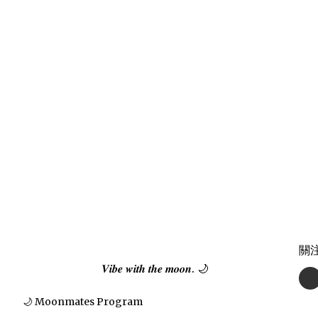
關
𝑽𝒊𝒃𝒆 𝒘𝒊𝒕𝒉 𝒕𝒉𝒆 𝒎𝒐𝒐𝒏. 🌙
🌙 Moonmates Program