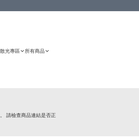
或以上8 折
上減HKD 48.00；買8件或以上減HKD 64.00；買10件或以上減HKD 80.00
或以上8 折
詳情
詳情
散光專區
所有商品
。 請檢查商品連結是否正