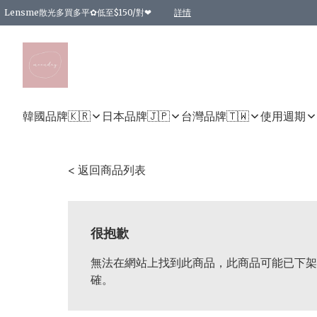
Lensme散光多買多平✿低至$150/對❤
詳情
台灣Karacon⁩✧日拋 特價清貨❁⃘
日本韓國多款日/月拋現貨☼ 特價❤︎數量有限 售完即止
🇰🇷韓國多款月拋現貨 特價兩對$99✿數量有限 售完即止♫
精選商品，任選買2件或以上9 折；買4件或以上85 折；買6件或以上8 折
精選商品，任選買2件HKD 140.00；買4件HKD 260.00
精選商品，任選買2件HKD 190.00；買4件HKD 360.00
精選商品，任選買2件HKD 110.00；買4件HKD 180.00
精選商品，任選買2件HKD 170.00；買4件HKD 320.00
精選商品，任選買2件或以上減HKD 148.00
精選商品，任選買2件或以上減HKD 148.00
精選商品，任選買2件或以上95 折；買4件或以上9 折；買6件或以上85 折；買8件
精選商品，任選買12件或以上87 折
精選商品，任選買2件或以上減HKD 16.00；買4件或以上減HKD 32.00；買6件或以
精選商品，任選買2件或以上95 折；買4件或以上9 折；買8件或以上85 折；買12件
購物滿 HKD 800.00即享免運費優惠！（適用於 特定的送貨方式 )
詳情
詳情
詳情
詳情
詳情
詳情
詳情
詳情
詳情
詳情
詳情
韓國品牌🇰🇷
日本品牌🇯🇵
台灣品牌🇹🇼
使用週期
< 返回商品列表
很抱歉
無法在網站上找到此商品，此商品可能已下架
確。