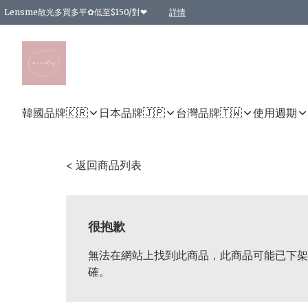
Lensme散光多買多平✿低至$150/對❤
詳情
台灣Karacon⁩✧日拋 特價清貨❁⃘
日本韓國多款日/月拋現貨☼ 特價❤︎數量有限 售完即止
🇰🇷韓國多款月拋現貨 特價兩對$99✿數量有限 售完即止♫
精選商品，任選買2件或以上9 折；買4件或以上85 折；買6件或以上8 折
精選商品，任選買2件HKD 140.00；買4件HKD 260.00
精選商品，任選買2件HKD 190.00；買4件HKD 360.00
精選商品，任選買2件HKD 110.00；買4件HKD 180.00
精選商品，任選買2件HKD 170.00；買4件HKD 320.00
精選商品，任選買2件或以上減HKD 148.00
精選商品，任選買2件或以上減HKD 148.00
精選商品，任選買2件或以上95 折；買4件或以上9 折；買6件或以上85 折；買8件
精選商品，任選買12件或以上87 折
精選商品，任選買2件或以上減HKD 16.00；買4件或以上減HKD 32.00；買6件或以
精選商品，任選買2件或以上95 折；買4件或以上9 折；買8件或以上85 折；買12件
購物滿 HKD 800.00即享免運費優惠！（適用於 特定的送貨方式 )
詳情
詳情
詳情
詳情
詳情
詳情
詳情
詳情
詳情
詳情
詳情
韓國品牌🇰🇷
日本品牌🇯🇵
台灣品牌🇹🇼
使用週期
< 返回商品列表
很抱歉
無法在網站上找到此商品，此商品可能已下架
確。