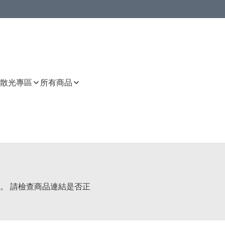
或以上8 折
上減HKD 48.00；買8件或以上減HKD 64.00；買10件或以上減HKD 80.00
或以上8 折
詳情
詳情
散光專區
所有商品
。 請檢查商品連結是否正