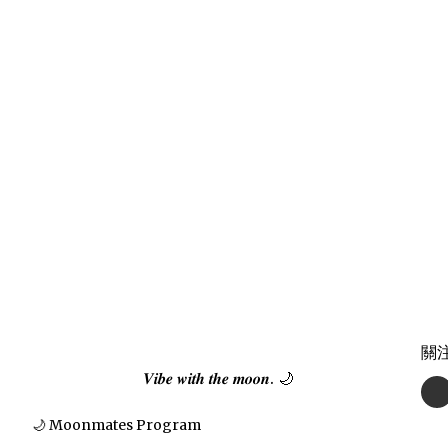
關
𝑽𝒊𝒃𝒆 𝒘𝒊𝒕𝒉 𝒕𝒉𝒆 𝒎𝒐𝒐𝒏. 🌙
🌙 Moonmates Program