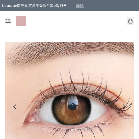
Lensme散光多買多平✿低至$150/對❤
詳情
台灣Karacon⁩✧日拋 特價清貨❁⃘
日本韓國多款日/月拋現貨☼ 特價❤︎數量有限 售完即止
🇰🇷韓國多款月拋現貨 特價兩對$99✿數量有限 售完即止♫
精選商品，任選買2件或以上9 折；買4件或以上85 折；買6件或以上8 折
精選商品，任選買2件HKD 140.00；買4件HKD 260.00
精選商品，任選買2件HKD 190.00；買4件HKD 360.00
精選商品，任選買2件HKD 110.00；買4件HKD 180.00
精選商品，任選買2件HKD 170.00；買4件HKD 320.00
精選商品，任選買2件或以上減HKD 148.00
精選商品，任選買2件或以上減HKD 148.00
精選商品，任選買2件或以上95 折；買4件或以上9 折；買6件或以上85 折；買8件
精選商品，任選買12件或以上87 折
精選商品，任選買2件或以上減HKD 16.00；買4件或以上減HKD 32.00；買6件或以
精選商品，任選買2件或以上95 折；買4件或以上9 折；買8件或以上85 折；買12件
購物滿 HKD 800.00即享免運費優惠！（適用於 特定的送貨方式 )
詳情
詳情
詳情
詳情
詳情
詳情
詳情
詳情
詳情
詳情
詳情