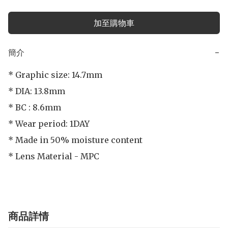
加至購物車
簡介
−
* Graphic size: 14.7mm

* DIA: 13.8mm

* BC : 8.6mm

* Wear period: 1DAY

* Made in 50% moisture content

* Lens Material - MPC
商品詳情