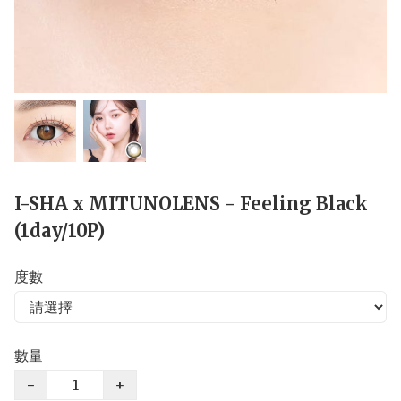
I-SHA x MITUNOLENS - Feeling Black
(1day/10P)
度數
數量
−
+