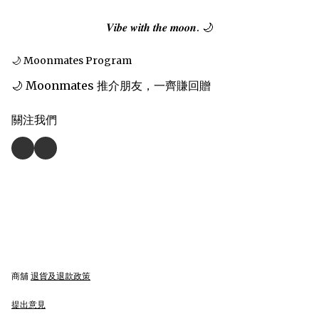
𝑽𝒊𝒃𝒆 𝒘𝒊𝒕𝒉 𝒕𝒉𝒆 𝒎𝒐𝒐𝒏. 🌙
🌙 Moonmates Program
🌙 Moonmates 推介朋友，一齊賺回贈
關注我們
商舖
退貨及退款政策
提出意見